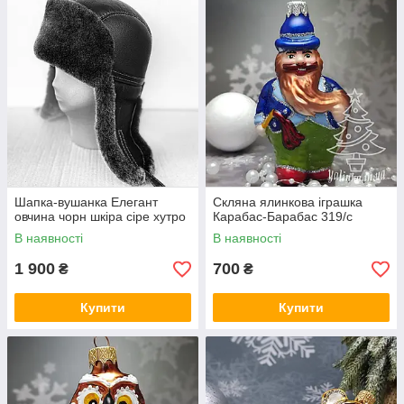
Шапка-вушанка Елегант
Скляна ялинкова іграшка
овчина чорн шкіра сіре хутро
Карабас-Барабас 319/с
В наявності
В наявності
1 900
700
₴
₴
Купити
Купити