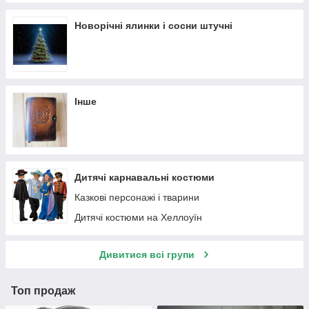
Хоум стиль - м'яка іграшка з фетру та інших
матеріалів
Новорічні ялинки і сосни штучні
Новорічні прикраси на ялинку "Ангелочки"
Золота колекція
Колокола
Карнавальні маски
Інше
Новорічні свічки та свічники
Бантики
Сніжинки
Гірлянди з мішури
Дитячі карнавальні костюми
Новорічні наклейки, плакати, календарі
Казкові персонажі і тварини
Бусы на елку
Дитячі костюми на Хеллоуїн
Гірлянди
Дивитися всі групи
Топ продаж