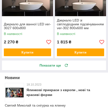
Дзеркало LED зі
Дзеркало для ванної LED ver-
світлодіодним підсвічуванням
3027 600х800
ver-302 800х600 мм
В наявності
В наявності
2 270
1 815
₴
₴
Купити
Купити
Показати ще
Новини
18.10.2023
Ялинкові прикраси з європи , нові та
красиві форми
Святий Миколай та снігурка на ялинку