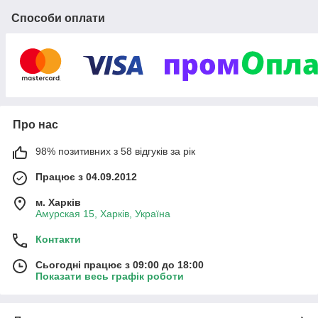
Способи оплати
в будь-яку точку
України!
У каталозі нашого інтернет
магазину ви знайдете
товари
Про нас
для дітей: шкільні рюкзаки,
канцелярію і одяг.
98% позитивних з 58 відгуків за рік
Крім того, з «Ялинка» ви
Працює з 04.09.2012
зможете повноцінно
підготуватися до
м. Харків
Амурская 15, Харків, Україна
новорічних свят!
Контакти
Всі товари в магазині
Сьогодні працює з 09:00 до 18:00
Показати весь графік роботи
Цікавий і актуальний річний