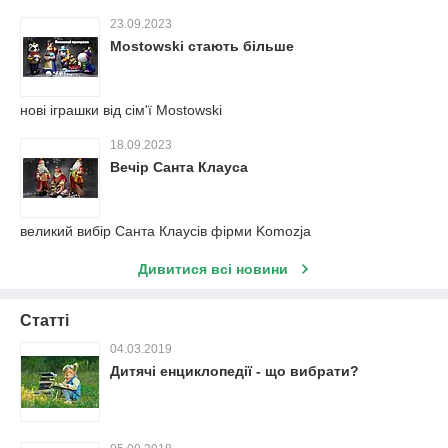
23.09.2023
Mostowski стають більше
нові іграшки від сім'ї Mostowski
18.09.2023
Вечір Санта Клауса
великий вибір Санта Клаусів фірми Komozja
Дивитися всі новини
Статті
04.03.2019
Дитячі енциклопедії - що вибрати?