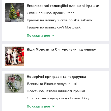
Ексклюзивні колекційні ялинкові іграшки
Скляні ялинкові іграшки Irena
Іграшки на ялинку зі скла polskie zabawki
Іграшки на ялинку сім'ї Mostowski
Іграшки на ялинку Snegka Poland
Показати все
Скляні ялинкові іграшки фірми Impuls Польща
Стеклянные елочные игрушки Элита
Діди Морози та Снігуроньки під ялинку
Morawski glass Christmas ornaments скляні
іграшки на ялинку
Новорічні прикраси та подарунки
Ялинки та Віночки чепурненькі
Пластикові, в'язані ялинкові іграшки
Оригінальні подарунки до Нового Року
Символ року
Показати все