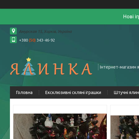
Нові і
Амурская 15, Харків, Україна
+380
(50)
343-46-92
Інтернет-магазин 
Головна
Ексклюзивні скляні іграшки
Штучні яли