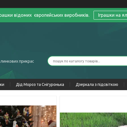
грашки відомих європейських виробників.
Іграшки на я
ялинкових прикрас
нки
Дід Мороз та Снігуронька
Дзеркала з підсвіткою