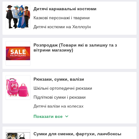
Гірлянди з мішури
Дитячі карнавальні костюми
Новорічні наклейки, плакати, календарі
Казкові персонажі і тварини
Бусы на елку
Дитячі костюми на Хеллоуїн
Гірлянди
Розпродаж (Товари які в залишку та з
вітрини магазину)
Рюкзаки, сумки, валізи
Шкільні ортопедичні рюкзаки
Підліткові сумки і рюкзаки
Дитячі валізи на колесах
Дошкільні сумки і рюкзаки
Показати все
Міські Рюкзаки
Сумки для сменки, фартухи, ланчбоксы