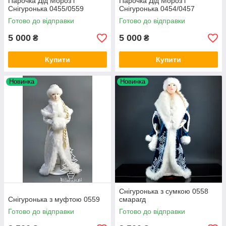
Парочка Дід Мороз і
Парочка Дід Мороз і
Снігуронька 0455/0559
Снігуронька 0454/0457
Готово до відправки
Готово до відправки
5 000
5 000
₴
₴
Купити
Купити
Новинка
Новинка
Снігуронька з сумкою 0558
Снігуронька з муфтою 0559
смарагд
Готово до відправки
Готово до відправки