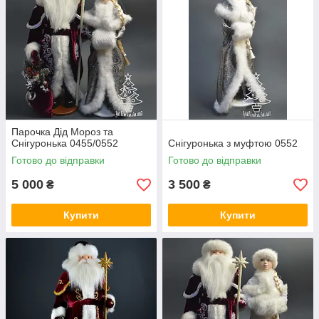
Парочка Дід Мороз та
Снігуронька 0455/0552
Снігуронька з муфтою 0552
Готово до відправки
Готово до відправки
5 000
3 500
₴
₴
Купити
Купити