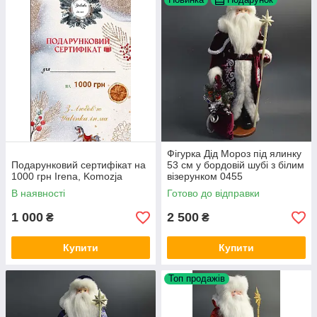
Фігурка Дід Мороз під ялинку
Подарунковий сертифікат на
53 см у бордовій шубі з білим
1000 грн Irena, Komozja
візерунком 0455
В наявності
Готово до відправки
1 000
2 500
₴
₴
Купити
Купити
Топ продажів