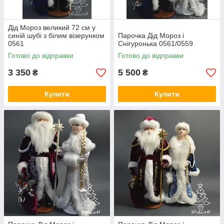
Дід Мороз великий 72 см у
синій шубі з білим візерунком
Парочка Дід Мороз і
0561
Снігуронька 0561/0559
Готово до відправки
Готово до відправки
3 350
5 500
₴
₴
Купити
Купити