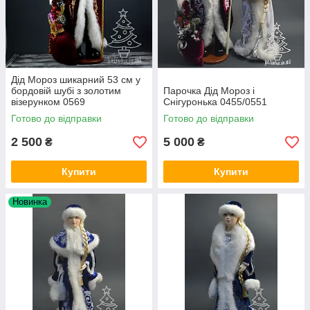
Дід Мороз шикарний 53 см у
бордовій шубі з золотим
Парочка Дід Мороз і
візерунком 0569
Снігуронька 0455/0551
Готово до відправки
Готово до відправки
2 500
5 000
₴
₴
Купити
Купити
Новинка