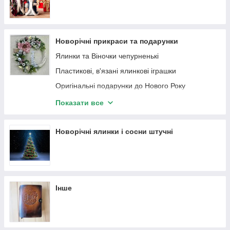
іграшки на ялинку
Новорічні прикраси та подарунки
Ялинки та Віночки чепурненькі
Пластикові, в'язані ялинкові іграшки
Оригінальні подарунки до Нового Року
Символ року
Показати все
Хоум стиль - м'яка іграшка з фетру та інших
матеріалів
Новорічні ялинки і сосни штучні
Новорічні прикраси на ялинку "Ангелочки"
Золота колекція
Колокола
Карнавальні маски
Інше
Новорічні свічки та свічники
Бантики
Сніжинки