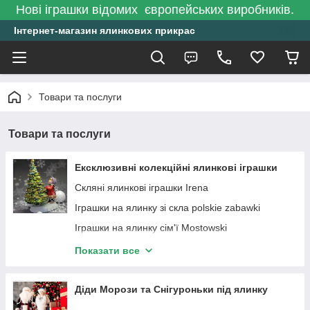
Нові іграшки відомих європейських виробників.
Інтернет-магазин ялинкових прикрас
Товари та послуги
Товари та послуги
Ексклюзивні колекційні ялинкові іграшки
Скляні ялинкові іграшки Irena
Іграшки на ялинку зі скла polskie zabawki
Іграшки на ялинку сім'ї Mostowski
Іграшки на ялинку Snegka Poland
Показати все
Скляні ялинкові іграшки фірми Impuls Польща
Стеклянные елочные игрушки Элита
Діди Морози та Снігуроньки під ялинку
Morawski glass Christmas ornaments скляні