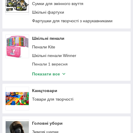
Сумки для змінного взуття
Шкільні фартухи
Фартушки для творчості з нарукавниками
Шкільні пенали
Пенали Kite
Шкільні пенали Winner
Пенали 1 вересня
Пенали Smile
Показати все
пеналы Cool for school
Канцтовари
Товари для творчості
Головні убори
Зимові шапки