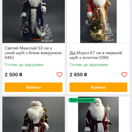
Святий Миколай 53 см у
синій шубі з білим візерунком
Дід Мороз 67 см в червоній
0461
шубі з золотом 0366
Готово до відправки
Готово до відправки
2 500
2 650
₴
₴
Купити
Купити
Топ продажів