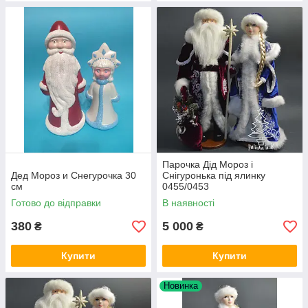
Парочка Дід Мороз і
Дед Мороз и Снегурочка 30
Снігуронька під ялинку
см
0455/0453
Готово до відправки
В наявності
380
5 000
₴
₴
Купити
Купити
Новинка