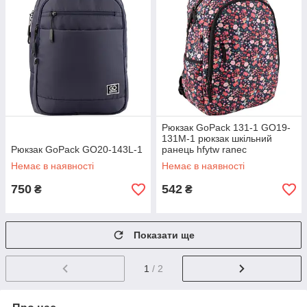
Рюкзак GoPack 131-1 GO19-
131M-1 рюкзак шкільний
Рюкзак GoPack GO20-143L-1
ранець hfytw ranec
Немає в наявності
Немає в наявності
750
542
₴
₴
Показати ще
1
/ 2