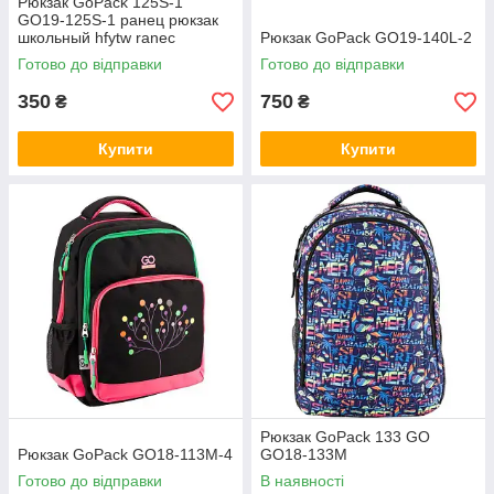
Рюкзак GoPack 125S-1
GO19-125S-1 ранец рюкзак
школьный hfytw ranec
Рюкзак GoPack GO19-140L-2
Готово до відправки
Готово до відправки
350
750
₴
₴
Купити
Купити
Рюкзак GoPack 133 GО
Рюкзак GoPack GO18-113M-4
GO18-133M
Готово до відправки
В наявності