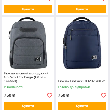
Купити
Купити
Рюкзак міський молодіжний
GoPack Сity Beige (GO20-
144M-3)
Рюкзак GoPack GO20-143L-2
В наявності
Готово до відправки
750
750
₴
₴
Купити
Купити