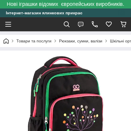
Нові іграшки відомих європейських виробників.
Інтернет-магазин ялинкових прикрас
Товари та послуги
Рюкзаки, сумки, валізи
Шкільні ор