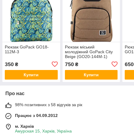
Рюкзак GoPack GO18-
Рюкзак міський
Рюк
112M-3
молодіжний GoPack Сity
GO1
Beige (GO20-144M-1)
350
750
650
₴
₴
Купити
Купити
Про нас
98% позитивних з 58 відгуків за рік
Працює з 04.09.2012
м. Харків
Амурская 15, Харків, Україна