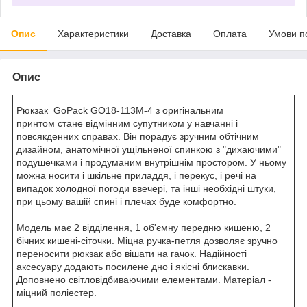
Опис
Характеристики
Доставка
Оплата
Умови п
Опис
Рюкзак GoPack GO18-113M-4 з оригінальним
принтом стане відмінним супутником у навчанні і
повсякденних справах. Він порадує зручним обтічним
дизайном, анатомічної ущільненої спинкою з "дихаючими"
подушечками і продуманим внутрішнім простором. У ньому
можна носити і шкільне приладдя, і перекус, і речі на
випадок холодної погоди ввечері, та інші необхідні штуки,
при цьому вашій спині і плечах буде комфортно.
Модель має 2 відділення, 1 об'ємну передню кишеню, 2
бічних кишені-сіточки. Міцна ручка-петля дозволяє зручно
переносити рюкзак або вішати на гачок. Надійності
аксесуару додають посилене дно і якісні блискавки.
Доповнено світловідбиваючими елементами. Матеріал -
міцний поліестер.