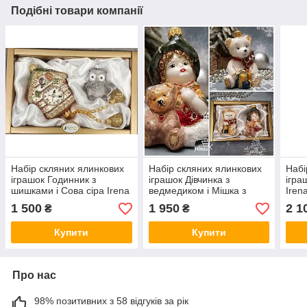
Подібні товари компанії
Набір скляних ялинкових
Набір скляних ялинкових
Набі
іграшок Годинник з
іграшок Дівчинка з
ігра
шишками і Сова сіра Irena
ведмедиком і Мішка з
Iren
подарунками (світлі) Irena
1 500
1 950
2 1
₴
₴
Купити
Купити
Про нас
98% позитивних з 58 відгуків за рік