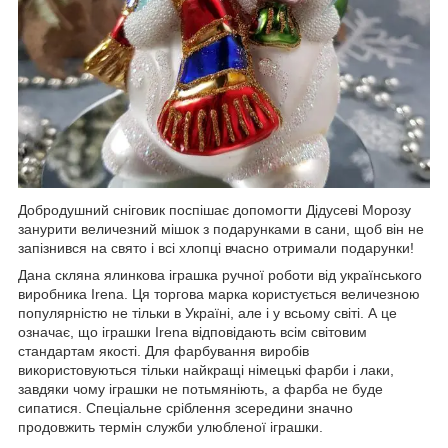
Добродушний сніговик поспішає допомогти Дідусеві Морозу
занурити величезний мішок з подарунками в сани, щоб він не
запізнився на свято і всі хлопці вчасно отримали подарунки!
Дана скляна ялинкова іграшка ручної роботи від українського
виробника Irena. Ця торгова марка користується величезною
популярністю не тільки в Україні, але і у всьому світі. А це
означає, що іграшки Irena відповідають всім світовим
стандартам якості. Для фарбування виробів
використовуються тільки найкращі німецькі фарби і лаки,
завдяки чому іграшки не потьмяніють, а фарба не буде
сипатися. Спеціальне сріблення зсередини значно
продовжить термін служби улюбленої іграшки.