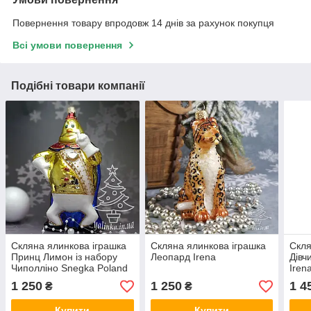
Повернення товару впродовж 14 днів за рахунок покупця
Всі умови повернення
Подібні товари компанії
Скляна ялинкова іграшка
Скляна ялинкова іграшка
Скля
Принц Лимон із набору
Леопард Irena
Дівч
Чиполліно Snegka Poland
Iren
підходить до колекції
1 250
1 250
1 4
₴
₴
Irena.
Купити
Купити