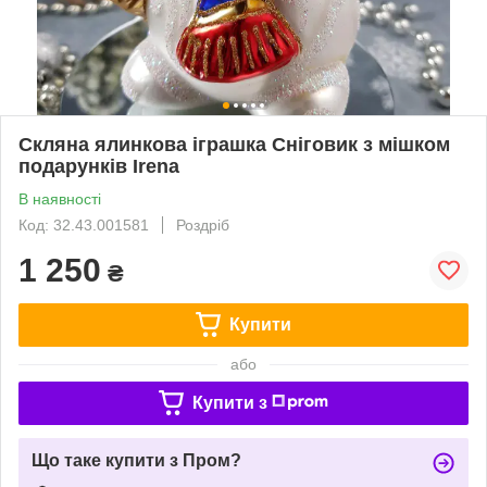
Скляна ялинкова іграшка Сніговик з мішком
подарунків Irena
В наявності
Код: 32.43.001581
Роздріб
1 250
₴
Купити
або
Купити з
Що таке купити з Пром?