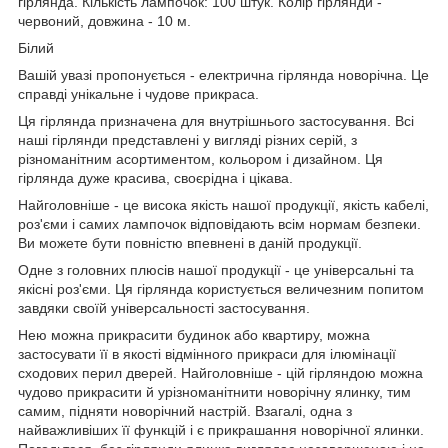
гірлянда. Кількість лампочок: 100 штук. Колір гірлянди -
червоний, довжина - 10 м.
Білий
Вашій увазі пропонується - електрична гірлянда новорічна. Це
справді унікальне і чудове прикраса.
Ця гірлянда призначена для внутрішнього застосування. Всі
наші гірлянди представлені у вигляді різних серій, з
різноманітним асортиментом, кольором і дизайном. Ця
гірлянда дуже красива, своєрідна і цікава.
Найголовніше - це висока якість нашої продукції, якість кабелі,
роз'єми і самих лампочок відповідають всім нормам безпеки.
Ви можете бути повністю впевнені в даній продукції.
Одне з головних плюсів нашої продукції - це універсальні та
якісні роз'єми. Ця гірлянда користується величезним попитом
завдяки своїй універсальності застосування.
Нею можна прикрасити будинок або квартиру, можна
застосувати її в якості відмінного прикраси для ілюмінації
сходових перил дверей. Найголовніше - цій гірляндою можна
чудово прикрасити й урізноманітнити новорічну ялинку, тим
самим, підняти новорічний настрій. Взагалі, одна з
найважливіших її функцій і є прикрашання новорічної ялинки.