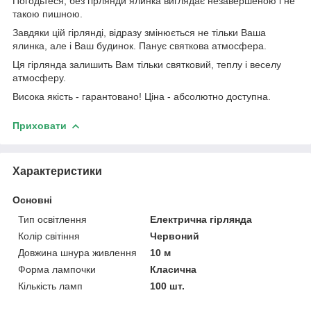
Погодьтеся, без гірлянди ялинка виглядає незавершеною і не
такою пишною.
Завдяки цій гірлянді, відразу змінюється не тільки Ваша
ялинка, але і Ваш будинок. Панує святкова атмосфера.
Ця гірлянда залишить Вам тільки святковий, теплу і веселу
атмосферу.
Висока якість - гарантовано! Ціна - абсолютно доступна.
Приховати
Характеристики
Основні
Тип освітлення
Електрична гірлянда
Колір світіння
Червоний
Довжина шнура живлення
10 м
Форма лампочки
Класична
Кількість ламп
100 шт.