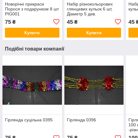
Новорічні прикраси
Набір різнокольорових
Набі
Порося з подарунком 8 шт
глянцевих кульок 6 шт,
куль
PIG001
Діаметр 5 див.
75
45
45
₴
₴
Купити
Купити
Подібні товари компанії
Гірлянда суцільна 0395
Гірлянда 0396
Гірл
100 
-різ
75
75
100
₴
₴