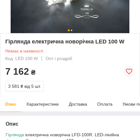
Гірлянда електрична новорічна LED 100 W
Немає в наявності
Код: LED 100 W
Опт і роздріб
7 162
₴
3 581 ₴
від 5 шт.
Опис
Характеристики
Доставка
Оплата
Умови п
Опис
Гірлянда
електрична новорічна LFD-100R. LED-лінійна