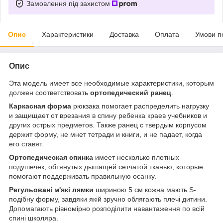
Замовлення під захистом
Опис
Характеристики
Доставка
Оплата
Умови п
Опис
Эта модель имеет все необходимые характеристики, которым
должен соответствовать
ортопедический ранец
.
Каркасная форма
рюкзака помогает распределить нагрузку
и защищает от врезания в спину ребенка краев учебников и
других острых предметов. Также ранец с твердым корпусом
держит форму, не мнет тетради и книги, и не падает, когда
его ставят.
Ортопедическая спинка
имеет несколько плотных
подушечек, обтянутых дышащей сетчатой тканью, которые
помогают поддерживать правильную осанку.
Регульовані м'які лямки
шириною 5 см кожна мають S-
подібну форму, завдяки якій зручно облягають плечі дитини.
Допомагають рівномірно розподілити навантаження по всій
спині школяра.