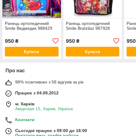
Ранець ортопедичний
Ранець ортопедичний
Ране
Smile Ведмедик 988429
Smile Bratzilaz 987928
Smil
950
950
950
₴
₴
Купити
Купити
Про нас
98% позитивних з 58 відгуків за рік
Працює з 04.09.2012
м. Харків
Амурская 15, Харків, Україна
Контакти
Сьогодні працює з 09:00 до 18:00
Показати весь графік роботи