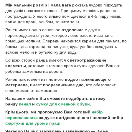
Мінімальний розмір
і
мала вага
рюкзака чудово підходить
для учнів початкових класів. При цьому місткість ранця не
постраждала. У нього вільно поміщається в 4-5 підручників,
папка для праці, альбом, зошити та ін
Ранец имеет одно основное
отделение
с двумя
перегородками внутри, которое легко расстегивается с
помощью молнии. Спереди находится карман для пенала, по
бокам - два кармана на липучке, куда удобно складывать
всякие мелочи и бутылочку для воды.
Со всех сторон ранца имеются
светоотражающие
элементы
, которые в темное время суток сделают Вашего
ребенка заметным на дороге.
Ранец изготовлен из плотного
водоотталкивающего
материала
, имеет
прорезиненное дно
, что обезопасит
содержимое от намокания.
На нашем сайте Вы сможете подобрать к этому
ранцу
пенал
и
сумку для сменной обуви
.
Крім цього, ми пропонуємо Вам готовий
набір
першокласника
за дуже вигідною ціною і великий вибір
фартухів для уроків праці.
Чекаємо Ваших замовлень і запевняємо ― Ви не