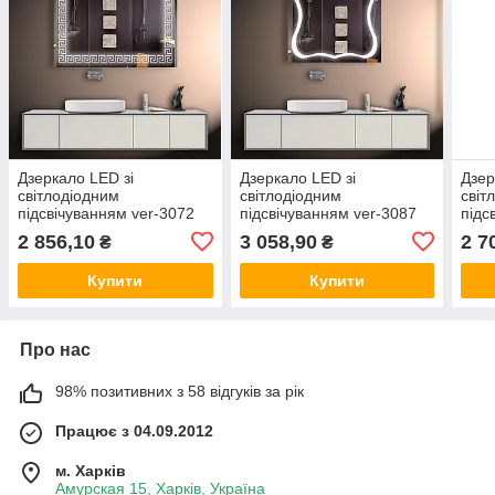
Дзеркало LED зі
Дзеркало LED зі
Дзер
світлодіодним
світлодіодним
світ
підсвічуванням ver-3072
підсвічуванням ver-3087
підс
800х700 мм, дзеркало з
700х800 мм, дзеркало з
600х
2 856,10
3 058,90
2 7
₴
₴
підсвіткою
підсвіткою
підс
Купити
Купити
Про нас
98% позитивних з 58 відгуків за рік
Працює з 04.09.2012
м. Харків
Амурская 15, Харків, Україна