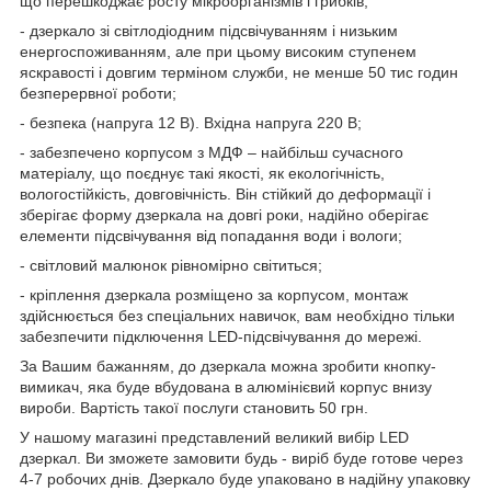
що перешкоджає росту мікроорганізмів і грибків;
- дзеркало зі світлодіодним підсвічуванням і низьким
енергоспоживанням, але при цьому високим ступенем
яскравості і довгим терміном служби, не менше 50 тис годин
безперервної роботи;
- безпека (напруга 12 В). Вхідна напруга 220 В;
- забезпечено корпусом з МДФ – найбільш сучасного
матеріалу, що поєднує такі якості, як екологічність,
вологостійкість, довговічність. Він стійкий до деформації і
зберігає форму дзеркала на довгі роки, надійно оберігає
елементи підсвічування від попадання води і вологи;
- світловий малюнок рівномірно світиться;
- кріплення дзеркала розміщено за корпусом, монтаж
здійснюється без спеціальних навичок, вам необхідно тільки
забезпечити підключення LED-підсвічування до мережі.
За Вашим бажанням, до дзеркала можна зробити кнопку-
вимикач, яка буде вбудована в алюмінієвий корпус внизу
вироби. Вартість такої послуги становить 50 грн.
У нашому магазині представлений великий вибір LED
дзеркал. Ви зможете замовити будь - виріб буде готове через
4-7 робочих днів. Дзеркало буде упаковано в надійну упаковку