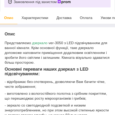
Замовлення під захистом
Опис
Характеристики
Доставка
Оплата
Умови п
Опис
Представляємо
дзеркало
ver-3050 з LED підсвічуванням для
ванної кімнати. Крім основної функції, таке дзеркало
допоможе наповнити приміщення додатковим освітленням і
зробити його світлим і затишним. Кімната візуально здаватися
більш просторою.
Основні переваги наших дзеркал з LED
підсвічуванням:
- відображає без спотворень, дозволяючи Вам бачити чітке,
чисте зображення;
- виготовлено з вологостійкого полотна з срібним покриттям,
що перешкоджає росту мікроорганізмів і грибків;
- зеркало со светодиодной подсветкой и низким
энергопотреблением, но при этом высокой степенью яркости
и долгим сроком службы, не менее 50 тыс часов