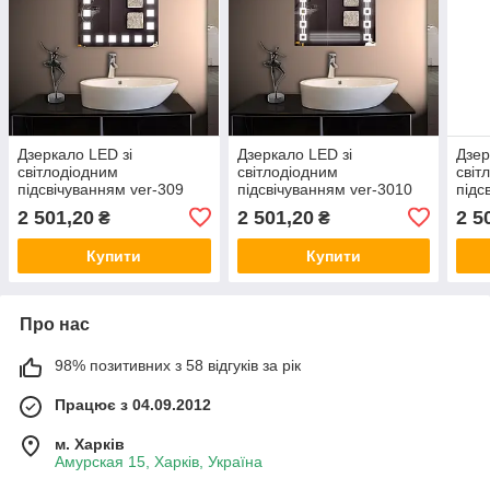
Дзеркало LED зі
Дзеркало LED зі
Дзер
світлодіодним
світлодіодним
світ
підсвічуванням ver-309
підсвічуванням ver-3010
підс
600х800 мм, дзеркало з
600х800 мм, дзеркало з
600х
2 501,20
2 501,20
2 5
₴
₴
підсвіткою
підсвіткою
підс
Купити
Купити
Про нас
98% позитивних з 58 відгуків за рік
Працює з 04.09.2012
м. Харків
Амурская 15, Харків, Україна