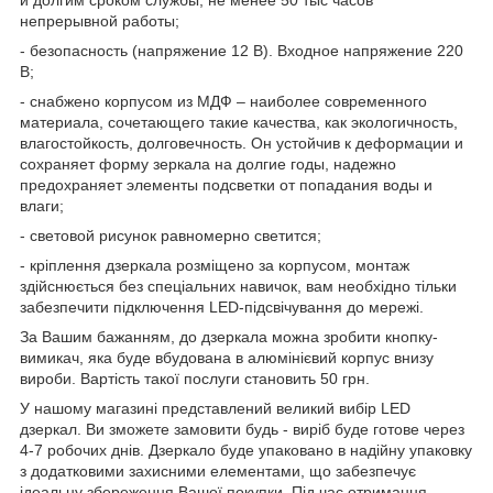
непрерывной работы;
- безопасность (напряжение 12 В). Входное напряжение 220
В;
- снабжено корпусом из МДФ – наиболее современного
материала, сочетающего такие качества, как экологичность,
влагостойкость, долговечность. Он устойчив к деформации и
сохраняет форму зеркала на долгие годы, надежно
предохраняет элементы подсветки от попадания воды и
влаги;
- световой рисунок равномерно светится;
- кріплення дзеркала розміщено за корпусом, монтаж
здійснюється без спеціальних навичок, вам необхідно тільки
забезпечити підключення LED-підсвічування до мережі.
За Вашим бажанням, до дзеркала можна зробити кнопку-
вимикач, яка буде вбудована в алюмінієвий корпус внизу
вироби. Вартість такої послуги становить 50 грн.
У нашому магазині представлений великий вибір LED
дзеркал. Ви зможете замовити будь - виріб буде готове через
4-7 робочих днів. Дзеркало буде упаковано в надійну упаковку
з додатковими захисними елементами, що забезпечує
ідеальну збереження Вашої покупки. Під час отримання