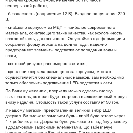
непрерывной работы;
- безопасность (напряжение 12 В). Входное напряжение 220
В;
- снабжено корпусом из МДФ – наиболее современного
материала, сочетающего такие качества, как экологичность,
влагостойкость, долговечность. Он устойчив к деформации и
сохраняет форму зеркала на долгие годы, надежно
предохраняет элементы подсветки от попадания воды и
влаги;
- световой рисунок равномерно светится;
- крепление зеркала размещено за корпусом, монтаж
осуществляется без специальных навыков, вам необходимо
только обеспечить подключение LED-подсветки к сети.
По Вашему желанию, к зеркалу можно сделать кнопку-
выключатель, которая будет встроена в алюминиевый корпус
внизу изделия. Стоимость такой услуги составляет 50 грн.
У нашому магазині представлений великий вибір LED
дзеркал. Ви зможете замовити будь - виріб буде готове через
4-7 робочих днів. Дзеркало буде упаковано в надійну упаковку
з додатковими захисними елементами, що забезпечує
ідеальну збереження Вашої покупки. Під час отримання