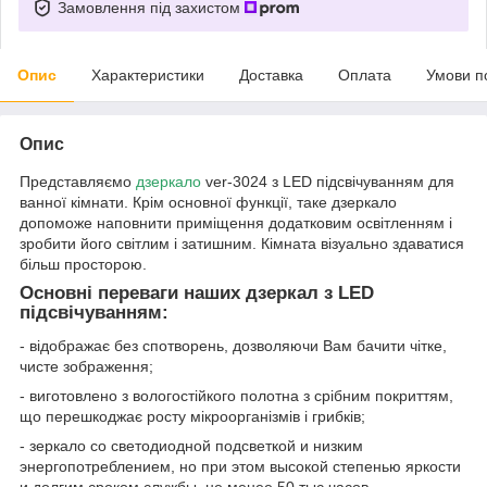
Замовлення під захистом
Опис
Характеристики
Доставка
Оплата
Умови п
Опис
Представляємо
дзеркало
ver-3024 з LED підсвічуванням для
ванної кімнати. Крім основної функції, таке дзеркало
допоможе наповнити приміщення додатковим освітленням і
зробити його світлим і затишним. Кімната візуально здаватися
більш просторою.
Основні переваги наших дзеркал з LED
підсвічуванням:
- відображає без спотворень, дозволяючи Вам бачити чітке,
чисте зображення;
- виготовлено з вологостійкого полотна з срібним покриттям,
що перешкоджає росту мікроорганізмів і грибків;
- зеркало со светодиодной подсветкой и низким
энергопотреблением, но при этом высокой степенью яркости
и долгим сроком службы, не менее 50 тыс часов