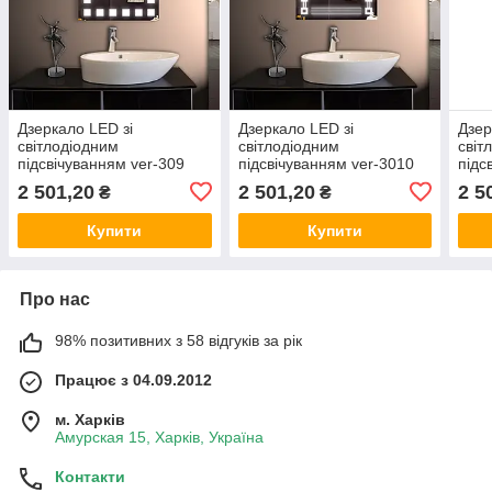
Дзеркало LED зі
Дзеркало LED зі
Дзер
світлодіодним
світлодіодним
світ
підсвічуванням ver-309
підсвічуванням ver-3010
підс
600х800 мм, дзеркало з
600х800 мм, дзеркало з
600х
2 501,20
2 501,20
2 5
₴
₴
підсвіткою
підсвіткою
підс
Купити
Купити
Про нас
98% позитивних з 58 відгуків за рік
Працює з 04.09.2012
м. Харків
Амурская 15, Харків, Україна
Контакти