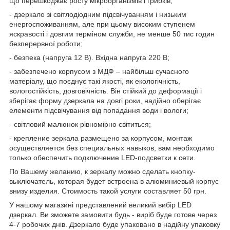
що перешкоджає росту мікроорганізмів і грибків;
- дзеркало зі світлодіодним підсвічуванням і низьким
енергоспоживанням, але при цьому високим ступенем
яскравості і довгим терміном служби, не менше 50 тис годин
безперервної роботи;
- безпека (напруга 12 В). Вхідна напруга 220 В;
- забезпечено корпусом з МДФ – найбільш сучасного
матеріалу, що поєднує такі якості, як екологічність,
вологостійкість, довговічність. Він стійкий до деформації і
зберігає форму дзеркала на довгі роки, надійно оберігає
елементи підсвічування від попадання води і вологи;
- світловий малюнок рівномірно світиться;
- крепление зеркала размещено за корпусом, монтаж
осуществляется без специальных навыков, вам необходимо
только обеспечить подключение LED-подсветки к сети.
По Вашему желанию, к зеркалу можно сделать кнопку-
выключатель, которая будет встроена в алюминиевый корпус
внизу изделия. Стоимость такой услуги составляет 50 грн.
У нашому магазині представлений великий вибір LED
дзеркал. Ви зможете замовити будь - виріб буде готове через
4-7 робочих днів. Дзеркало буде упаковано в надійну упаковку