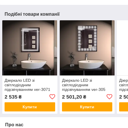
Подібні товари компанії
Дзеркало LED зі
Дзеркало LED зі
Дзер
світлодіодним
світлодіодним
світ
підсвічуванням ver-3071
підсвічуванням ver-305
підс
600х800 мм, дзеркало з
800х600, дзеркало з
800х
2 535
2 501,20
2 5
₴
₴
підсвіткою
підсвіткою
підс
Купити
Купити
Про нас