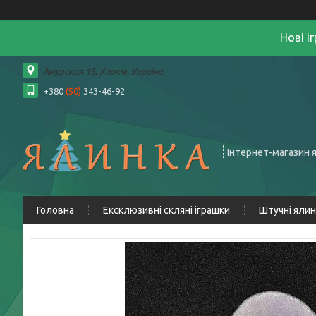
Нові і
Амурская 15, Харків, Україна
+380
(50)
343-46-92
Інтернет-магазин 
Головна
Ексклюзивні скляні іграшки
Штучні яли