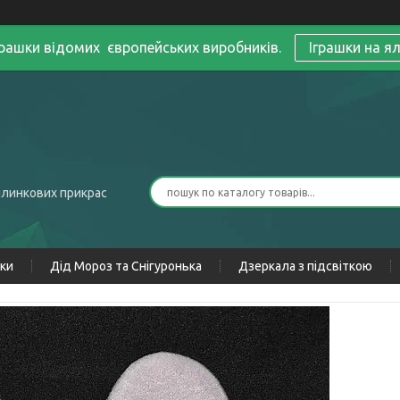
грашки відомих європейських виробників.
Іграшки на я
ялинкових прикрас
нки
Дід Мороз та Снігуронька
Дзеркала з підсвіткою