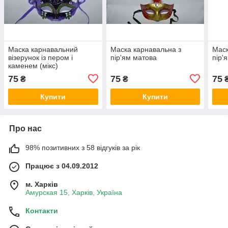
Маска карнавальний
Маска карнавальна з
Маск
візерунок із пером і
пір'ям матова
пір'
каменем (мікс)
75
75
75
₴
₴
Купити
Купити
Про нас
98% позитивних з 58 відгуків за рік
Працює з 04.09.2012
м. Харків
Амурская 15, Харків, Україна
Контакти