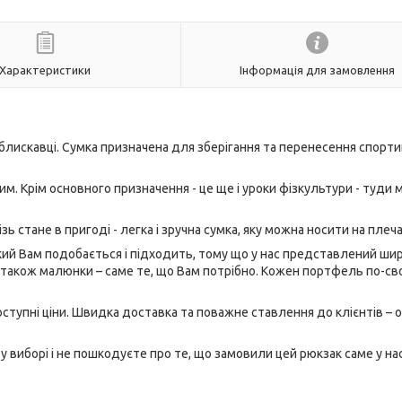
Характеристики
Інформація для замовлення
блискавці. Сумка призначена для зберігання та перенесення спорт
м. Крім основного призначення - це ще і уроки фізкультури - туди
різь стане в пригоді - легка і зручна сумка, яку можна носити на плеча
який Вам подобається і підходить, тому що у нас представлений ши
а також малюнки – саме те, що Вам потрібно. Кожен портфель по-св
оступні ціни. Швидка доставка та поважне ставлення до клієнтів – 
у виборі і не пошкодуєте про те, що замовили цей рюкзак саме у нас