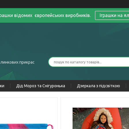
грашки відомих європейських виробників.
Іграшки на я
ялинкових прикрас
нки
Дід Мороз та Снігуронька
Дзеркала з підсвіткою