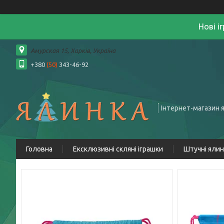
Нові і
Амурская 15, Харків, Україна
+380
(50)
343-46-92
Інтернет-магазин 
Головна
Ексклюзивні скляні іграшки
Штучні яли