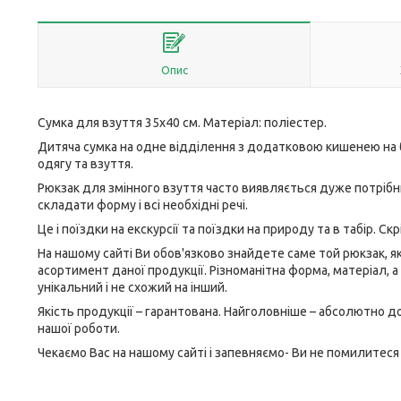
Опис
Сумка для взуття 35х40 см. Матеріал: поліестер.
Дитяча сумка на одне відділення з додатковою кишенею на 
одягу та взуття.
Рюкзак для змінного взуття часто виявляється дуже потрібни
складати форму і всі необхідні речі.
Це і поїздки на екскурсії та поїздки на природу та в табір. Ск
На нашому сайті Ви обов'язково знайдете саме той рюкзак, 
асортимент даної продукції. Різноманітна форма, матеріал, 
унікальний і не схожий на інший.
Якість продукції – гарантована. Найголовніше – абсолютно д
нашої роботи.
Чекаємо Вас на нашому сайті і запевняємо- Ви не помилитеся 