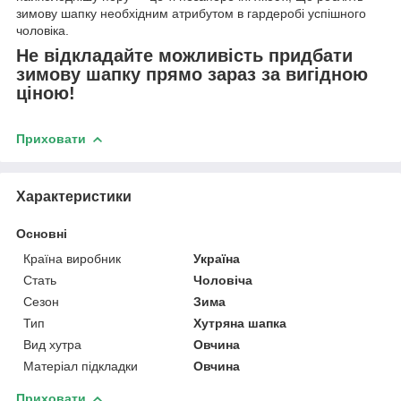
зимову шапку необхідним атрибутом в гардеробі успішного
чоловіка.
Не відкладайте можливість придбати
зимову шапку прямо зараз за вигідною
ціною!
Приховати
Характеристики
Основні
Країна виробник
Україна
Стать
Чоловіча
Сезон
Зима
Тип
Хутряна шапка
Вид хутра
Овчина
Матеріал підкладки
Овчина
Приховати