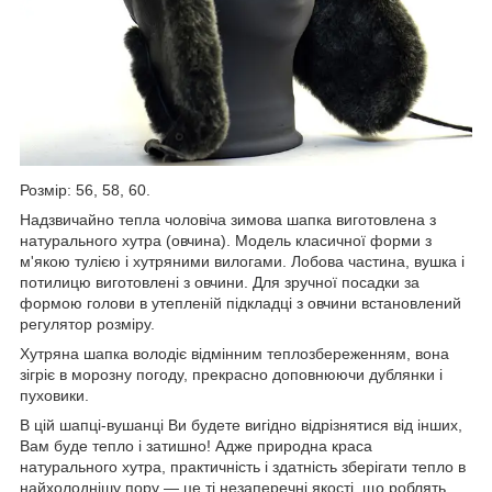
Розмір: 56, 58, 60.
Надзвичайно тепла чоловіча зимова шапка виготовлена з
натурального хутра (овчина). Модель класичної форми з
м'якою тулією і хутряними вилогами. Лобова частина, вушка і
потилицю виготовлені з овчини. Для зручної посадки за
формою голови в утепленій підкладці з
овчини
встановлений
регулятор розміру.
Хутряна шапка володіє відмінним теплозбереженням, вона
зігріє в морозну погоду, прекрасно доповнюючи дублянки і
пуховики.
В цій шапці-вушанці Ви будете вигідно відрізнятися від інших,
Вам буде тепло і затишно! Адже природна краса
натурального хутра, практичність і здатність зберігати тепло в
найхолоднішу пору ― це ті незаперечні якості, що роблять