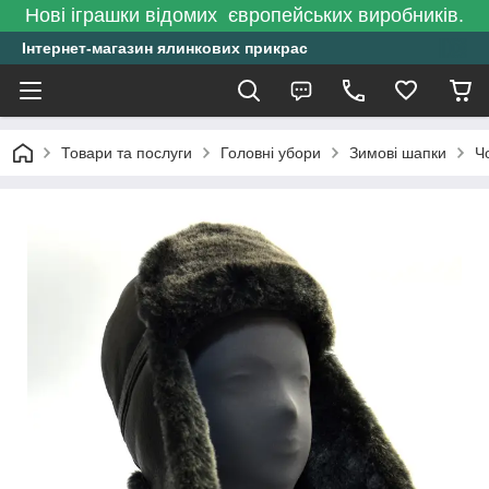
Нові іграшки відомих європейських виробників.
Інтернет-магазин ялинкових прикрас
Товари та послуги
Головні убори
Зимові шапки
Ч