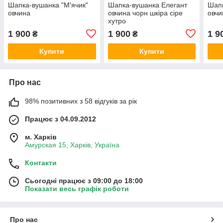
Шапка-вушанка "М'ячик"
Шапка-вушанка Елегант
Шапк
овчина
овчина чорн шкіра сіре
овчи
хутро
1 900
1 900
1 9
₴
₴
Купити
Купити
Про нас
98% позитивних з 58 відгуків за рік
Працює з 04.09.2012
м. Харків
Амурская 15, Харків, Україна
Контакти
Сьогодні працює з 09:00 до 18:00
Показати весь графік роботи
Про нас