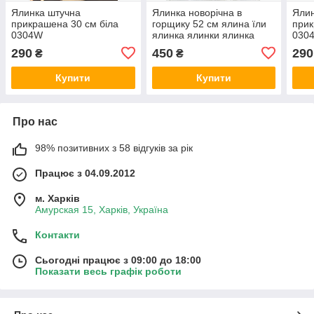
Ялинка штучна
Ялинка новорічна в
Ялин
прикрашена 30 см біла
горщику 52 см ялина їли
прик
0304W
ялинка ялинки ялинка
030
ялинки сосна штучна
290
450
290
₴
₴
штучна ялинка ялинки
сосни
Купити
Купити
Про нас
98% позитивних з 58 відгуків за рік
Працює з 04.09.2012
м. Харків
Амурская 15, Харків, Україна
Контакти
Сьогодні працює з 09:00 до 18:00
Показати весь графік роботи