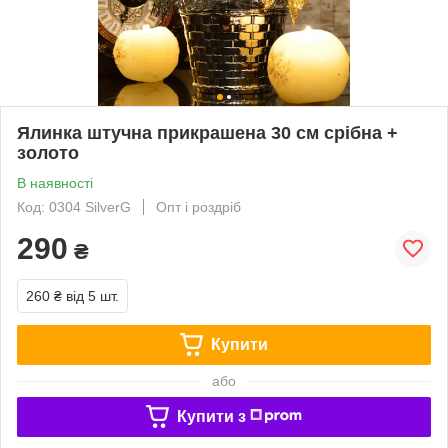
Ялинка штучна прикрашена 30 см срібна +
золото
В наявності
Код: 0304 SilverG
Опт і роздріб
290
₴
260 ₴
від 5 шт.
Купити
або
Купити з