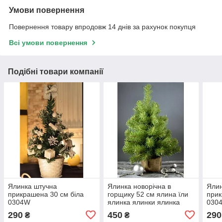
Умови повернення
Повернення товару впродовж 14 днів за рахунок покупця
Всі умови повернення
Подібні товари компанії
Ялинка штучна
Ялинка новорічна в
Ялин
прикрашена 30 см біла
горщику 52 см ялина їли
прик
0304W
ялинка ялинки ялинка
0304
ялинки сосна штучна
290
450
290
₴
₴
штучна ялинка ялинки