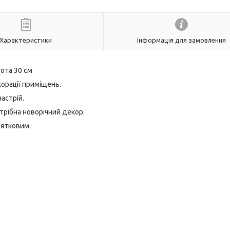
Характеристики
Інформація для замовлення
ота 30 см
орації приміщень.
астрій.
трібна новорічний декор.
вятковим.