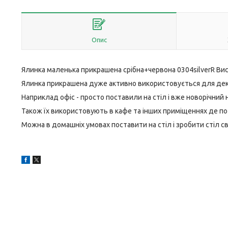
Опис
Ялинка маленька прикрашена срібна+червона 0304silverR Вис
Ялинка прикрашена дуже активно використовується для дек
Наприклад офіс - просто поставили на стіл і вже новорічний н
Також їх використовують в кафе та інших приміщеннях де по
Можна в домашніх умовах поставити на стіл і зробити стіл с