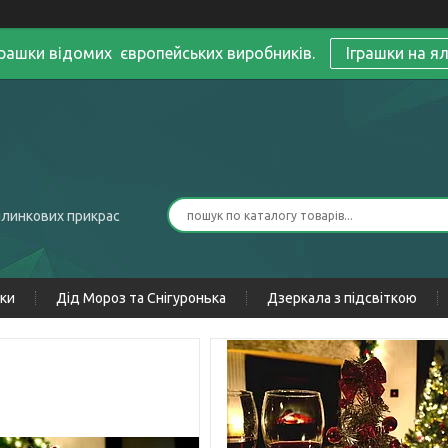
грашки відомих європейських виробників.
Іграшки на я
ялинкових прикрас
нки
Дід Мороз та Снігуронька
Дзеркала з підсвіткою