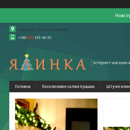
Нові і
Амурская 15, Харків, Україна
+380
(50)
343-46-92
Інтернет-магазин 
Головна
Ексклюзивні скляні іграшки
Штучні яли