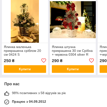
Ялинка маленька
Ялинка штучна
Ялин
прикрашена сріблом 20
прикрашена 30 см Срібна
прик
см 0424 S
+ червона 0304 silver R
+че
250
290
290
₴
₴
Купити
Купити
Про нас
98% позитивних з 58 відгуків за рік
Працює з 04.09.2012