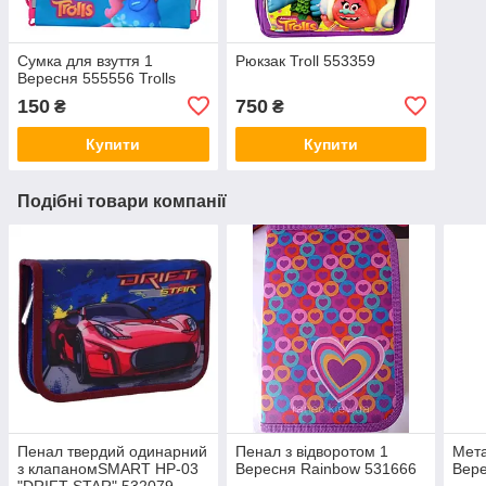
Сумка для взуття 1
Рюкзак Troll 553359
Вересня 555556 Trolls
150
750
₴
₴
Купити
Купити
Подібні товари компанії
Пенал твердий одинарний
Пенал з відворотом 1
Мет
з клапаномSMART HP-03
Вересня Rainbow 531666
Вере