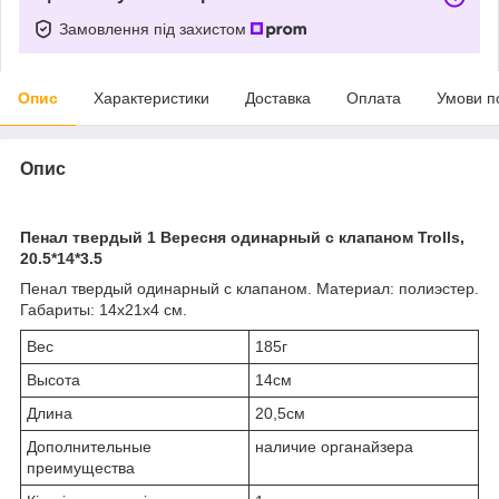
Замовлення під захистом
Опис
Характеристики
Доставка
Оплата
Умови п
Опис
Пенал твердый 1 Вересня одинарный с клапаном Trolls,
20.5*14*3.5
Пенал твердый одинарный с клапаном. Материал: полиэстер.
Габариты: 14х21х4 см.
Вес
185г
Высота
14см
Длина
20,5см
Дополнительные
наличие органайзера
преимущества