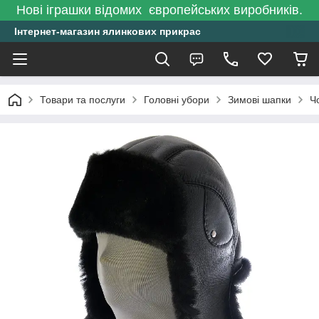
Нові іграшки відомих європейських виробників.
Інтернет-магазин ялинкових прикрас
Товари та послуги
Головні убори
Зимові шапки
Ч