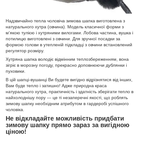
Надзвичайно тепла чоловіча зимова шапка виготовлена з
натурального хутра (овчина). Модель класичної форми з
м'якою тулією і хутряними вилогами. Лобова частина, вушка і
потилицю виготовлені з овчини. Для зручної посадки за
формою голови в утепленій підкладці з
овчини
встановлений
регулятор розміру.
Хутряна шапка володіє відмінним теплозбереженням, вона
зігріє в морозну погоду, прекрасно доповнюючи дублянки і
пуховики.
В цій шапці-вушанці Ви будете вигідно відрізнятися від інших,
Вам буде тепло і затишно! Адже природна краса
натурального хутра, практичність і здатність зберігати тепло в
найхолоднішу пору ― це ті незаперечні якості, що роблять
зимову шапку необхідним атрибутом в гардеробі успішного
чоловіка.
Не відкладайте можливість придбати
зимову шапку прямо зараз за вигідною
ціною!