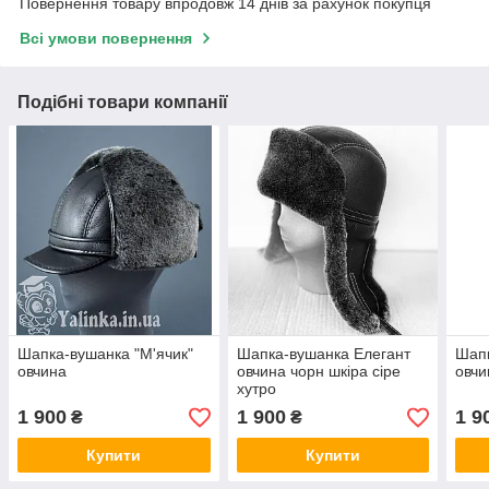
Повернення товару впродовж 14 днів за рахунок покупця
Всі умови повернення
Подібні товари компанії
Шапка-вушанка "М'ячик"
Шапка-вушанка Елегант
Шапк
овчина
овчина чорн шкіра сіре
овчи
хутро
1 900
1 900
1 9
₴
₴
Купити
Купити