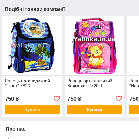
Подібні товари компанії
Ранець ортопедичний
Ранець ортопедичний
Ране
"Пірат" 7823
Ведмедик 7820-1
"Hap
750
750
750
₴
₴
Купити
Купити
Про нас