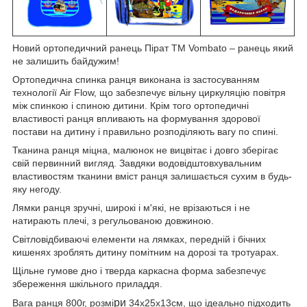
Новий ортопедичний ранець Пірат TM Vombato – ранець який
не залишить байдужим!
Ортопедична спинка ранця виконана із застосуванням
технології Air Flow, що забезпечує вільну циркуляцію повітря
між спинкою і спиною дитини. Крім того ортопедичні
властивості ранця впливають на формування здорової
постави на дитину і правильно розподіляють вагу по спині.
Тканина ранця міцна, малюнок не вицвітає і довго зберігає
свій первинний вигляд. Завдяки водовідштовхувальним
властивостям тканини вміст ранця залишається сухим в будь-
яку негоду.
Лямки ранця зручні, широкі і м'які, не врізаються і не
натирають плечі, з регульованою довжиною.
Світловідбиваючі елементи на лямках, передній і бічних
кишенях зроблять дитину помітним на дорозі та тротуарах.
Щільне гумове дно і тверда каркасна форма забезпечує
збереження шкільного приладдя.
ри
Вага ранця 800г, розмі
34х25х13см, що ідеально підходить