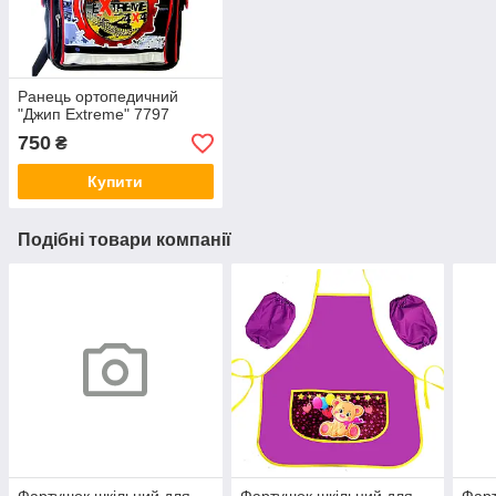
Ранець ортопедичний
"Джип Extreme" 7797
750
₴
Купити
Подібні товари компанії
Фартушок шкільний для
Фартушок шкільний для
Фарт