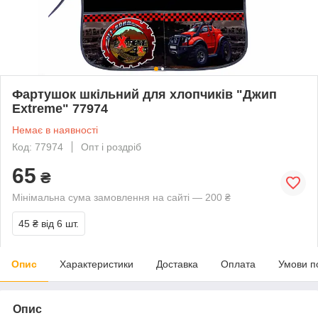
Фартушок шкільний для хлопчиків "Джип
Extreme" 77974
Немає в наявності
Код: 77974
Опт і роздріб
65
₴
Мінімальна сума замовлення на сайті — 200 ₴
45 ₴
від 6 шт.
Опис
Характеристики
Доставка
Оплата
Умови п
Опис