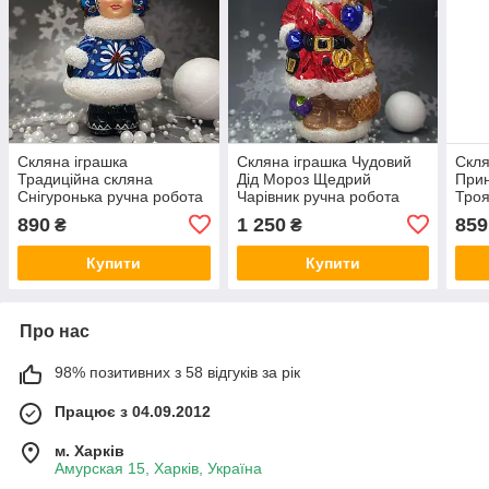
Скляна іграшка
Скляна іграшка Чудовий
Скля
Традиційна скляна
Дід Мороз Щедрий
Прин
Снігуронька pучна робота
Чарівник pучна робота
Троя
890
1 250
859
₴
₴
Купити
Купити
Про нас
98% позитивних з 58 відгуків за рік
Працює з 04.09.2012
м. Харків
Амурская 15, Харків, Україна