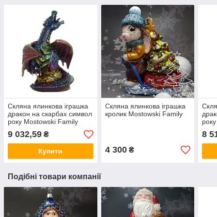
Скляна ялинкова іграшка
Скляна ялинкова іграшка
Скля
дракон на скарбах символ
кролик Mostowski Family
драк
року Mostowski Family
року
Дракон
Дра
9 032,59
8 5
₴
4 300
₴
Купити
Подібні товари компанії