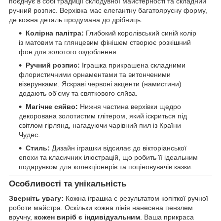
поєднує в собі традиції склодувної майстерності та складний
ручний розпис. Верхівка має елегантну багатоярусну форму,
де кожна деталь продумана до дрібниць:
Колірна палітра:
Глибокий королівський синій колір
із матовим та глянцевим фінішем створює розкішний
фон для золотого оздоблення.
Ручний розпис:
Іграшка прикрашена складними
флористичними орнаментами та витонченими
візерунками. Яскраві червоні акценти (намистини)
додають об'єму та святкового сяйва.
Магічне сяйво:
Нижня частина верхівки щедро
декорована золотистим глітером, який іскриться під
світлом гірлянд, нагадуючи чарівний пил із Країни
Чудес.
Стиль:
Дизайн іграшки відсилає до вікторіанської
епохи та класичних ілюстрацій, що робить її ідеальним
подарунком для колекціонерів та поціновувачів казки.
Особливості та унікальність
Зверніть увагу:
Кожна іграшка є результатом копіткої ручної
роботи майстра. Оскільки кожна лінія нанесена пензлем
вручну,
кожен виріб є індивідуальним
. Ваша прикраса