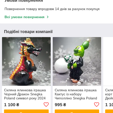
Умови повернення
Повернення товару впродовж 14 днів за рахунок покупця
Всі умови повернення
Подібні товари компанії
Скляна ялинкова іграшка
Скляна ялинкова іграшка
Скля
Чорний Дракон Snegka
Кактус із набору
корт
Poland символ року 2024
Чиполліно Snegka Poland
Дюй
10 см підходить до
1 100
995
1 1
₴
₴
колекції Irena.