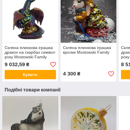
Скляна ялинкова іграшка
Скляна ялинкова іграшка
Скля
дракон на скарбах символ
кролик Mostowski Family
драк
року Mostowski Family
року
Дракон
Дра
9 032,59
8 5
₴
4 300
₴
Купити
Подібні товари компанії