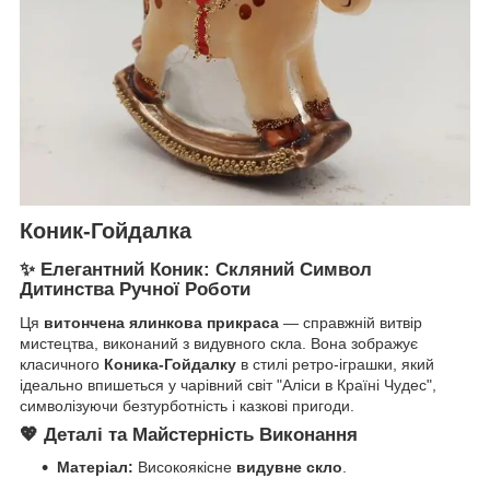
Коник-Гойдалка
✨ Елегантний Коник: Скляний Символ
Дитинства Ручної Роботи
Ця
витончена ялинкова прикраса
— справжній витвір
мистецтва, виконаний з видувного скла. Вона зображує
класичного
Коника-Гойдалку
в стилі ретро-іграшки, який
ідеально впишеться у чарівний світ "Аліси в Країні Чудес",
символізуючи безтурботність і казкові пригоди.
💖 Деталі та Майстерність Виконання
Матеріал:
Високоякісне
видувне скло
.