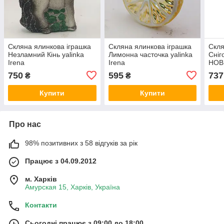
Скляна ялинкова іграшка
Скляна ялинкова іграшка
Скля
Незламний Кінь yalinka
Лимонна часточка yalinka
Сніг
Irena
Irena
НОВ
750
595
737
₴
₴
Купити
Купити
Про нас
98% позитивних з 58 відгуків за рік
Працює з 04.09.2012
м. Харків
Амурская 15, Харків, Україна
Контакти
Сьогодні працює з 09:00 до 18:00