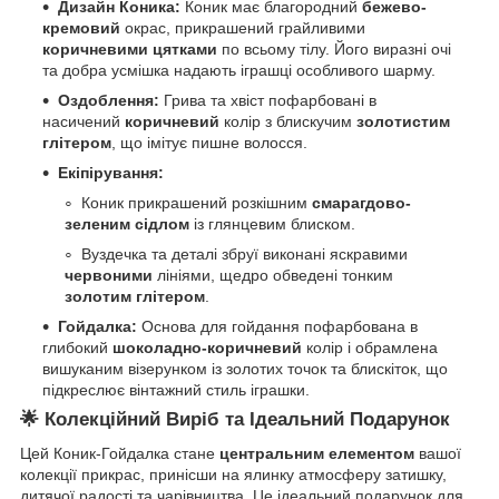
Дизайн Коника:
Коник має благородний
бежево-
кремовий
окрас, прикрашений грайливими
коричневими цятками
по всьому тілу. Його виразні очі
та добра усмішка надають іграшці особливого шарму.
Оздоблення:
Грива та хвіст пофарбовані в
насичений
коричневий
колір з блискучим
золотистим
глітером
, що імітує пишне волосся.
Екіпірування:
Коник прикрашений розкішним
смарагдово-
зеленим сідлом
із глянцевим блиском.
Вуздечка та деталі збруї виконані яскравими
червоними
лініями, щедро обведені тонким
золотим глітером
.
Гойдалка:
Основа для гойдання пофарбована в
глибокий
шоколадно-коричневий
колір і обрамлена
вишуканим візерунком із золотих точок та блискіток, що
підкреслює вінтажний стиль іграшки.
🌟 Колекційний Виріб та Ідеальний Подарунок
Цей Коник-Гойдалка стане
центральним елементом
вашої
колекції прикрас, принісши на ялинку атмосферу затишку,
дитячої радості та чарівництва. Це ідеальний подарунок для