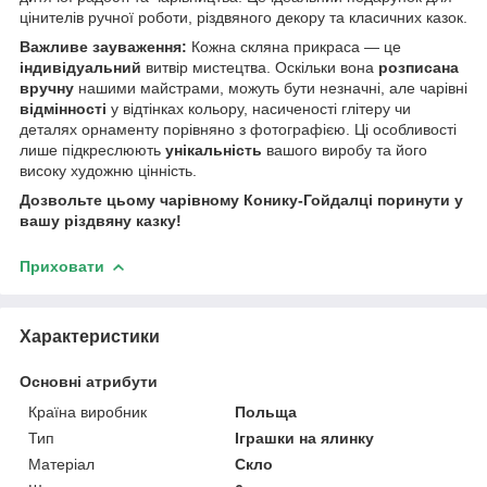
цінителів ручної роботи, різдвяного декору та класичних казок.
Важливе зауваження:
Кожна скляна прикраса — це
індивідуальний
витвір мистецтва. Оскільки вона
розписана
вручну
нашими майстрами, можуть бути незначні, але чарівні
відмінності
у відтінках кольору, насиченості глітеру чи
деталях орнаменту порівняно з фотографією. Ці особливості
лише підкреслюють
унікальність
вашого виробу та його
високу художню цінність.
Дозвольте цьому чарівному Конику-Гойдалці поринути у
вашу різдвяну казку!
Приховати
Характеристики
Основні атрибути
Країна виробник
Польща
Тип
Іграшки на ялинку
Матеріал
Скло