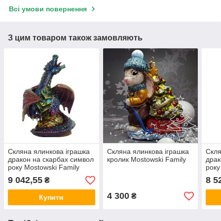
Всі умови повернення
З цим товаром також замовляють
Скляна ялинкова іграшка
Скляна ялинкова іграшка
Скля
дракон на скарбах символ
кролик Mostowski Family
драк
року Mostowski Family
року
Дракон
Дра
9 042,55
8 5
₴
4 300
₴
Купити