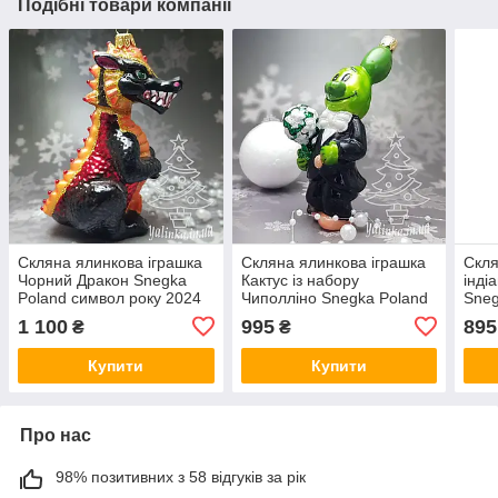
Подібні товари компанії
Скляна ялинкова іграшка
Скляна ялинкова іграшка
Скля
Чорний Дракон Snegka
Кактус із набору
індіа
Poland символ року 2024
Чиполліно Snegka Poland
Sneg
10 см підходить до
1 100
995
895
₴
₴
колекції Irena.
Купити
Купити
Про нас
98% позитивних з 58 відгуків за рік