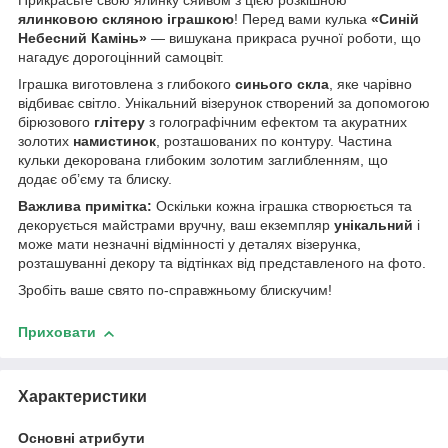
Прикрасьте свою ялинку сяйвом з цією розкішною
ялинковою скляною іграшкою
! Перед вами кулька
«Синій
Небесний Камінь»
— вишукана прикраса ручної роботи, що
нагадує дорогоцінний самоцвіт.
Іграшка виготовлена з глибокого
синього скла
, яке чарівно
відбиває світло. Унікальний візерунок створений за допомогою
бірюзового
глітеру
з голографічним ефектом та акуратних
золотих
намистинок
, розташованих по контуру. Частина
кульки декорована глибоким золотим заглибленням, що
додає об’єму та блиску.
Важлива примітка:
Оскільки кожна іграшка створюється та
декорується майстрами вручну, ваш екземпляр
унікальний
і
може мати незначні відмінності у деталях візерунка,
розташуванні декору та відтінках від представленого на фото.
Зробіть ваше свято по-справжньому блискучим!
Приховати
Характеристики
Основні атрибути