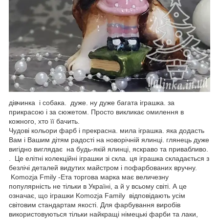
дівчинка і собака. дуже. ну дуже багата іграшка. за
прикрасою і за сюжетом. Просто викликає омилення в
кожного, хто її бачить.
Чудові кольори фарб і прекрасна. мила іграшка. яка додасть
Вам і Вашим дітям радості на новорічній ялинці. глянець дуже
вигідно виглядає на будь-якій ялинці, яскраво та привабливо.
. Це елітні колекційні іграшки зі скла. ця іграшка складається з
безлічі деталей видутих майстром і пофарбованих вручну.
Komozja Fmily -Ета торгова марка має величезну
популярність не тільки в Україні, а й у всьому світі. А це
означає, що іграшки Komozja Family відповідають усім
світовим стандартам якості. Для фарбування виробів
використовуються тільки найкращі німецькі фарби та лаки,