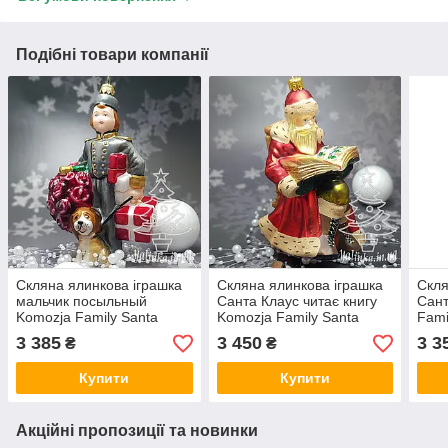
Подібні товари компанії
Скляна ялинкова іграшка
Скляна ялинкова іграшка
Скля
мальчик посыльный
Санта Клаус читає книгу
Сант
Komozja Family Santa
Komozja Family Santa
Fami
Claus
Claus
3 385
3 450
3 3
₴
₴
Купити
Купити
Акційні пропозиції та новинки