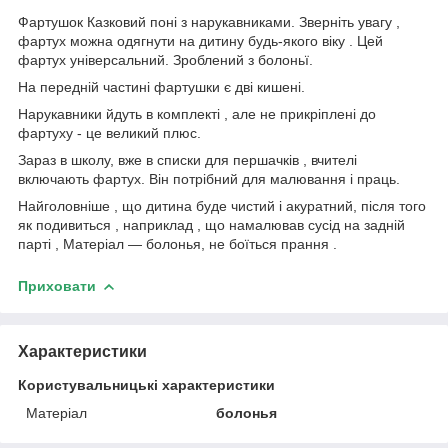
Фартушок Казковий поні з нарукавниками. Зверніть увагу ,
фартух можна одягнути на дитину будь-якого віку . Цей
фартух універсальний. Зроблений з болоньї.
На передній частині фартушки є дві кишені.
Нарукавники йдуть в комплекті , але не прикріплені до
фартуху - це великий плюс.
Зараз в школу, вже в списки для першачків , вчителі
включають фартух. Він потрібний для малювання і праць.
Найголовніше , що дитина буде чистий і акуратний, після того
як подивиться , наприклад , що намалював сусід на задній
парті , Матеріал ― болонья, не боїться прання .
Приховати
Характеристики
Користувальницькі характеристики
Матеріал
болонья