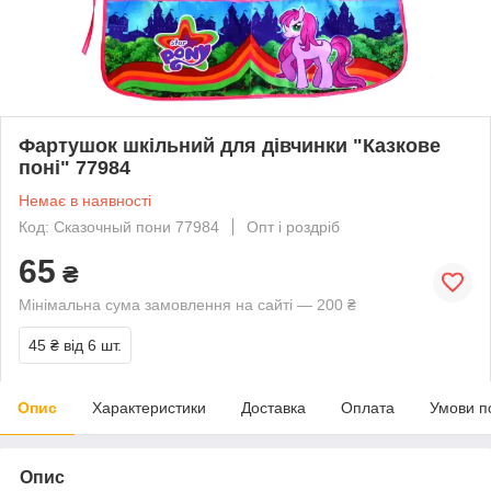
Фартушок шкільний для дівчинки "Казкове
поні" 77984
Немає в наявності
Код: Сказочный пони 77984
Опт і роздріб
65
₴
Мінімальна сума замовлення на сайті — 200 ₴
45 ₴
від 6 шт.
Опис
Характеристики
Доставка
Оплата
Умови п
Опис