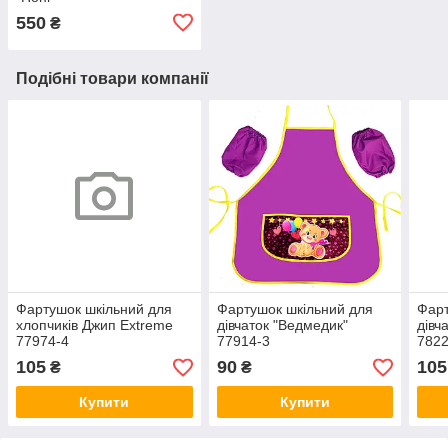
550
₴
Подібні товари компанії
Фартушок шкільний для
Фартушок шкільний для
Фарт
хлопчиків Джип Extreme
дівчаток "Ведмедик"
дівч
77974-4
77914-3
7822
105
90
105
₴
₴
Купити
Купити