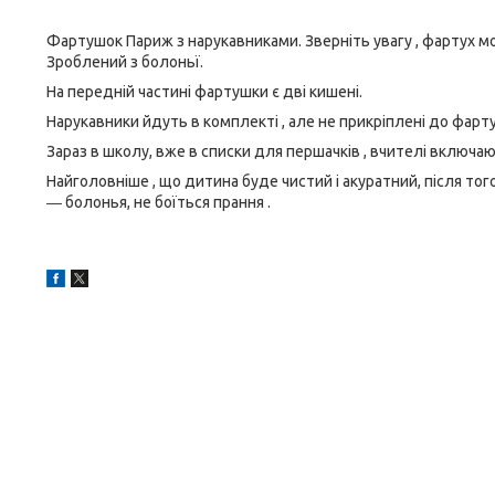
Фартушок Париж з нарукавниками. Зверніть увагу , фартух мо
Зроблений з болоньї.
На передній частині фартушки є дві кишені.
Нарукавники йдуть в комплекті , але не прикріплені до фарту
Зараз в школу, вже в списки для першачків , вчителі включаю
Найголовніше , що дитина буде чистий і акуратний, після того
― болонья, не боїться прання .