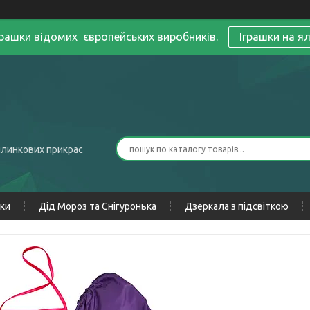
грашки відомих європейських виробників.
Іграшки на я
ялинкових прикрас
нки
Дід Мороз та Снігуронька
Дзеркала з підсвіткою