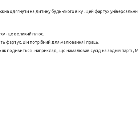
жна одягнути на дитину будь-якого віку . Цей фартух універсальни
ху - це великий плюс.
ть фартух. Він потрібний для малювання і праць.
 як подивиться , наприклад , що намалював сусід на задній парті , 