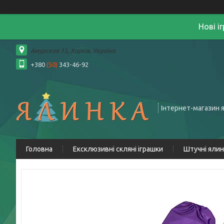
Нові і
Амурская 15, Харків, Україна
+380
(50)
343-46-92
Інтернет-магазин 
Головна
Ексклюзивні скляні іграшки
Штучні яли