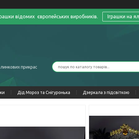
грашки відомих європейських виробників.
Іграшки на я
ялинкових прикрас
нки
Дід Мороз та Снігуронька
Дзеркала з підсвіткою