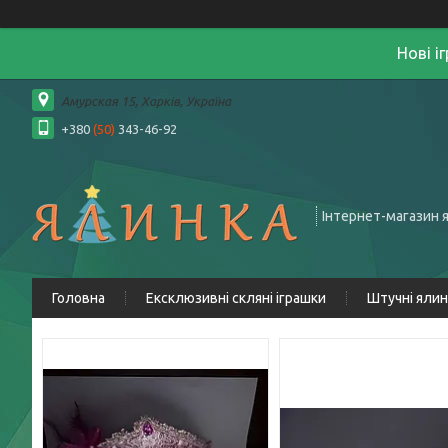
Нові і
Амурская 15, Харків, Україна
+380
(50)
343-46-92
Інтернет-магазин 
Головна
Ексклюзивні скляні іграшки
Штучні яли