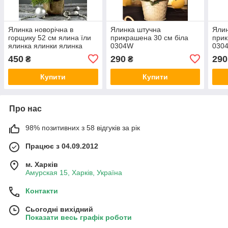
Ялинка новорічна в
Ялинка штучна
Ялин
горщику 52 см ялина їли
прикрашена 30 см біла
прик
ялинка ялинки ялинка
0304W
030
ялинки сосна штучна
450
290
290
₴
₴
штучна ялинка ялинки
сосни
Купити
Купити
Про нас
98% позитивних з 58 відгуків за рік
Працює з 04.09.2012
м. Харків
Амурская 15, Харків, Україна
Контакти
Сьогодні вихідний
Показати весь графік роботи