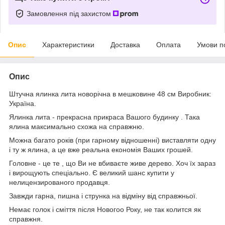
Замовлення під захистом
Опис
Характеристики
Доставка
Оплата
Умови п
Опис
Штучна ялинка лита новорічна в мешковине 48 см Виробник:
Україна.
Ялинка лита - прекрасна прикраса Вашого будинку . Така
ялина максимально схожа на справжню.
Можна багато років (при гарному відношенні) виставляти одну
і ту ж ялина, а це вже реальна економія Ваших грошей.
Головне - це те , що Ви не вбиваєте живе дерево. Хоч їх зараз
і вирощують спеціально. Є великий шанс купити у
нелицензированого продавця.
Завжди гарна, пишна і струнка на відміну від справжньої.
Немає голок і сміття після Новогоо Року, не так колится як
справжня.