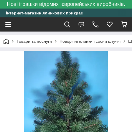
Нові іграшки відомих європейських виробників.
Інтернет-магазин ялинкових прикрас
Товари та послуги
Новорічні ялинки і сосни штучні
Ш