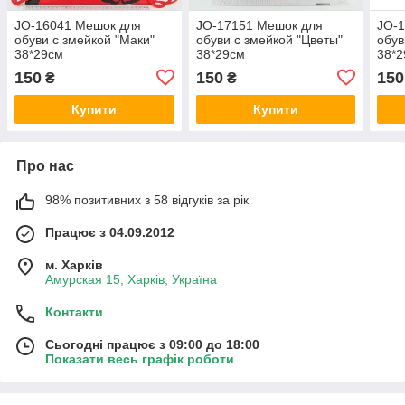
JO-16041 Мешок для
JO-17151 Мешок для
JO-
обуви с змейкой "Маки"
обуви с змейкой "Цветы"
обув
38*29см
38*29см
38*
150
150
150
₴
₴
Купити
Купити
Про нас
98% позитивних з 58 відгуків за рік
Працює з 04.09.2012
м. Харків
Амурская 15, Харків, Україна
Контакти
Сьогодні працює з 09:00 до 18:00
Показати весь графік роботи