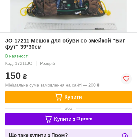
JO-17211 Мешок для обуви со змейкой "Биг
фут" 39*30см
В наявності
Код: 17211JO
Роздріб
150
₴
Мінімальна сума замовлення на сайті — 200 ₴
Купити
або
Купити з
Що таке купити з Пром?