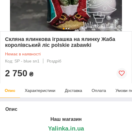
Скляна ялинкова іграшка на ялинку Жаба
королівський ліс polskie zabawki
Немає в наявності
Код: SP - blue sn1
Роздріб
2 750
₴
Опис
Характеристики
Доставка
Оплата
Умови п
Опис
Наш магазин
Yalinka.in.ua