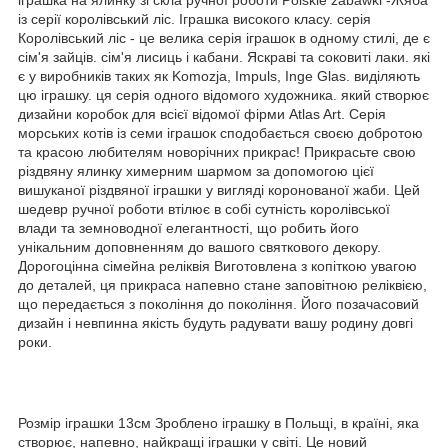
іграшка на ялинку зі скла ручної роботи Polskie zabawki -Жяба
із серії королівський ліс. Іграшка високого класу. серія
Королівський ліс - це велика серія іграшок в одному стилі, де є
сім'я зайців. сім'я лисиць і кабани. Яскраві та соковиті лаки. які
є у виробників таких як Komozja, Impuls, Inge Glas. виділяють
цю іграшку. ця серія одного відомого художника. який створює
дизайни коробок для всієї відомої фірми Atlas Art. Серія
морських котів із семи іграшок сподобається своєю добротою
та красою любителям новорічних прикрас! Прикрасьте свою
різдвяну ялинку химерним шармом за допомогою цієї
вишуканої різдвяної іграшки у вигляді коронованої жаби. Цей
шедевр ручної роботи втілює в собі сутність королівської
влади та земноводної елегантності, що робить його
унікальним доповненням до вашого святкового декору.
Дорогоцінна сімейна реліквія Виготовлена ​​з копіткою увагою
до деталей, ця прикраса напевно стане заповітною реліквією,
що передається з покоління до покоління. Його позачасовий
дизайн і невпинна якість будуть радувати вашу родину довгі
роки.
Розмір іграшки 13см Зроблено іграшку в Польщі, в країні, яка
створює, напевно, найкращі іграшки у світі. Це новий