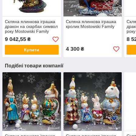
Скляна ялинкова іграшка
Скляна ялинкова іграшка
Скля
дракон на скарбах символ
кролик Mostowski Family
драк
року Mostowski Family
року
Дракон
Дра
9 042,55
8 5
₴
4 300
₴
Купити
Подібні товари компанії
Скляна ялинкова іграшка
Скляна ялинкова іграшка
Скля