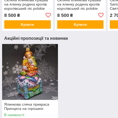
на ялинку родина кролів
на ялинку родина кролів
Sant
королівський ліс polskie
королівський ліс polskie
Свят
zabawki
zabawki
Fami
8 500
8 500
2 7
₴
₴
Купити
Купити
Акційні пропозиції та новинки
Ялинкова сляна прикраса
Принцеса на горошині
В наявності