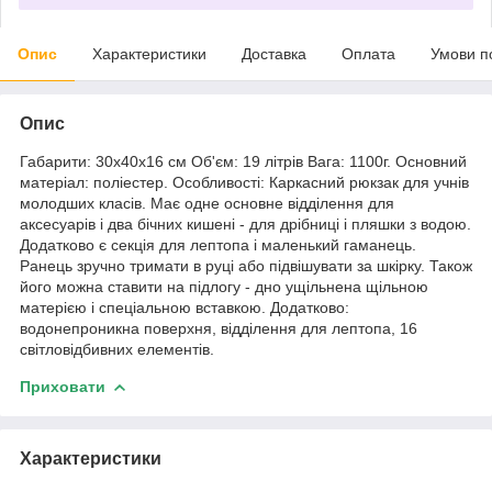
Опис
Характеристики
Доставка
Оплата
Умови п
Опис
Габарити: 30х40х16 см Об'єм: 19 літрів Вага: 1100г. Основний
матеріал: поліестер. Особливості: Каркасний рюкзак для учнів
молодших класів. Має одне основне відділення для
аксесуарів і два бічних кишені - для дрібниці і пляшки з водою.
Додатково є секція для лептопа і маленький гаманець.
Ранець зручно тримати в руці або підвішувати за шкірку. Також
його можна ставити на підлогу - дно ущільнена щільною
матерією і спеціальною вставкою. Додатково:
водонепроникна поверхня, відділення для лептопа, 16
світловідбивних елементів.
Приховати
Характеристики