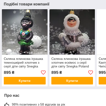
Подібні товари компанії
Скляна ялинкова іграшка
Скляна ялинкова іграшка
Скля
темношкірий хлопчик з
хлопчик ескімос з серії
Какт
серії діти світу Snegka
діти світу Snegka Poland
Чипо
Poland
10 с
895
895
995
₴
₴
колек
Купити
Купити
Про нас
98% позитивних з 58 відгуків за рік