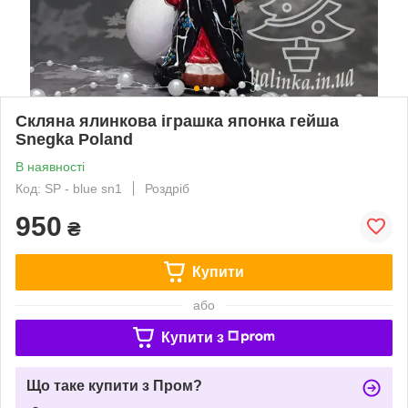
Скляна ялинкова іграшка японка гейша
Snegka Poland
В наявності
Код: SP - blue sn1
Роздріб
950
₴
Купити
або
Купити з
Що таке купити з Пром?