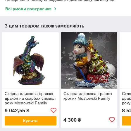
Всі умови повернення
З цим товаром також замовляють
Скляна ялинкова іграшка
Скляна ялинкова іграшка
Скля
дракон на скарбах символ
кролик Mostowski Family
драк
року Mostowski Family
року
Дракон
Дра
9 042,55
8 5
₴
4 300
₴
Купити