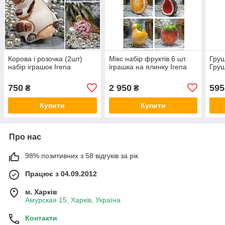
Корова і розочка (2шт)
Мікс набір фруктів 6 шт.
Груш
набір іграшок Irena
іграшка на ялинку Irena
Груш
750
2 950
595
₴
₴
Купити
Купити
Про нас
98% позитивних з 58 відгуків за рік
Працює з 04.09.2012
м. Харків
Амурская 15, Харків, Україна
Контакти