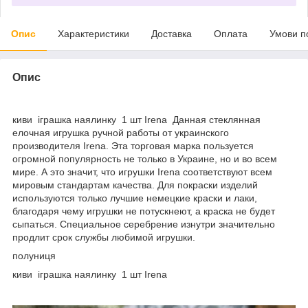
Опис
Характеристики
Доставка
Оплата
Умови п
Опис
киви іграшка наялинку 1 шт Irena Данная стеклянная
елочная игрушка ручной работы от украинского
производителя Irena. Эта торговая марка пользуется
огромной популярность не только в Украине, но и во всем
мире. А это значит, что игрушки Irena соответствуют всем
мировым стандартам качества. Для покраски изделий
используются только лучшие немецкие краски и лаки,
благодаря чему игрушки не потускнеют, а краска не будет
сыпаться. Специальное серебрение изнутри значительно
продлит срок службы любимой игрушки.
полуниця
киви іграшка наялинку 1 шт Irena