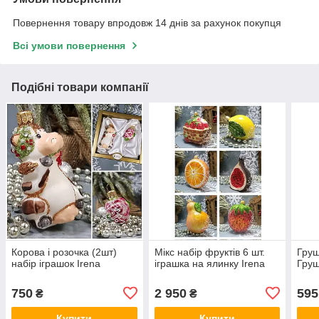
Повернення товару впродовж 14 днів за рахунок покупця
Всі умови повернення
Подібні товари компанії
Корова і розочка (2шт)
Мікс набір фруктів 6 шт.
Груш
набір іграшок Irena
іграшка на ялинку Irena
Груш
750
2 950
595
₴
₴
Купити
Купити