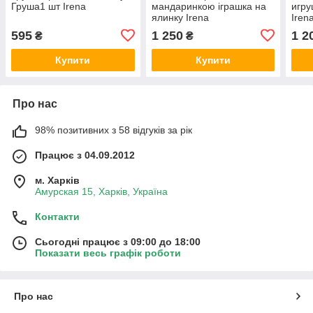
Груша1 шт Irena
мандаринкою іграшка на
игру
ялинку Irena
Iren
595
1 250
1 2
₴
₴
Купити
Купити
Про нас
98% позитивних з 58 відгуків за рік
Працює з 04.09.2012
м. Харків
Амурская 15, Харків, Україна
Контакти
Сьогодні працює з 09:00 до 18:00
Показати весь графік роботи
Про нас