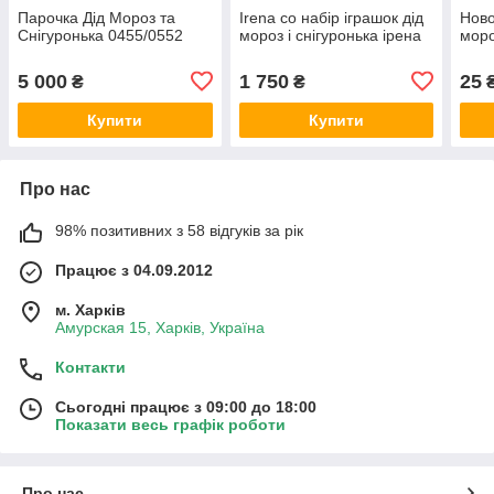
Парочка Дід Мороз та
Irena co набір іграшок дід
Ново
Снігуронька 0455/0552
мороз і снігуронька ірена
моро
5 000
1 750
25
₴
₴
Купити
Купити
Про нас
98% позитивних з 58 відгуків за рік
Працює з 04.09.2012
м. Харків
Амурская 15, Харків, Україна
Контакти
Сьогодні працює з 09:00 до 18:00
Показати весь графік роботи
Про нас