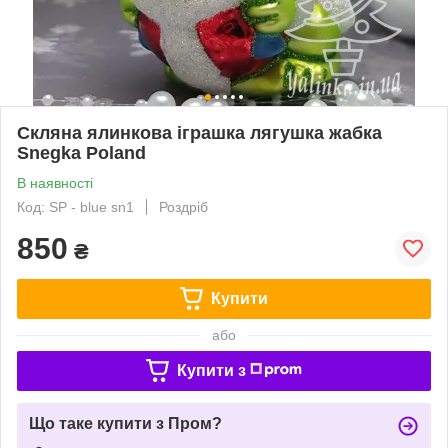
Скляна ялинкова іграшка лягушка жабка
Snegka Poland
В наявності
Код: SP - blue sn1
Роздріб
850
₴
Купити
або
Купити з
Що таке купити з Пром?