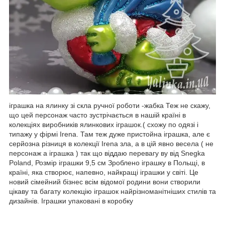
іграшка на ялинку зі скла ручної роботи -жабка Теж не скажу,
що цей персонаж часто зустрічається в нашій країні в
колекціях виробників ялинкових іграшок.( схожу по одязі і
типажу у фірмі Irena. Там теж дуже пристойна іграшка, але є
серйозна різниця в колекції Irena зла, а в цій явно весела ( не
персонаж а іграшка ) так що віддаю перевагу ву від Snegka
Poland, Розмір іграшки 9,5 см Зроблено іграшку в Польщі, в
країні, яка створює, напевно, найкращі іграшки у світі. Це
новий сімейний бізнес всім відомої родини вони створили
цікаву та багату колекцію іграшок найрізноманітніших стилів та
дизайнів. Іграшки упаковані в коробку