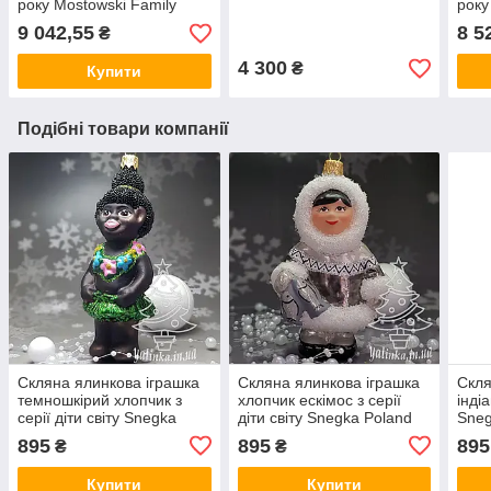
року Mostowski Family
року
Дракон
Дра
9 042,55
8 5
₴
4 300
₴
Купити
Подібні товари компанії
Скляна ялинкова іграшка
Скляна ялинкова іграшка
Скля
темношкірий хлопчик з
хлопчик ескімос з серії
індіа
серії діти світу Snegka
діти світу Snegka Poland
Sneg
Poland
895
895
895
₴
₴
Купити
Купити