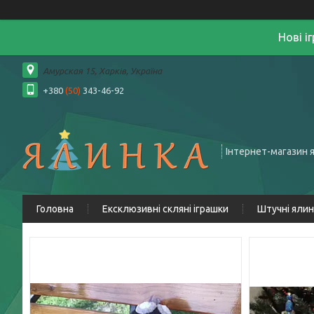
Нові і
Амурская 15, Харків, Україна
+380
(50)
343-46-92
Інтернет-магазин 
Головна
Ексклюзивні скляні іграшки
Штучні яли