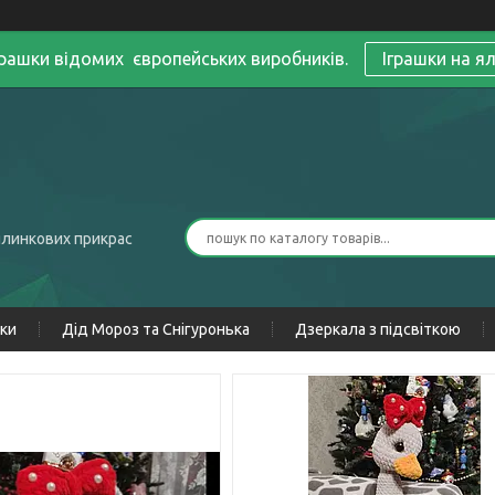
грашки відомих європейських виробників.
Іграшки на я
ялинкових прикрас
нки
Дід Мороз та Снігуронька
Дзеркала з підсвіткою