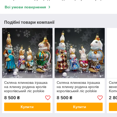
Всі умови повернення
Подібні товари компанії
Скляна ялинкова іграшка
Скляна ялинкова іграшка
Скля
на ялинку родина кролів
на ялинку родина кролів
вене
королівський ліс polskie
королівський ліс polskie
Komo
zabawki
zabawki
8 500
8 500
2 8
₴
₴
Купити
Купити