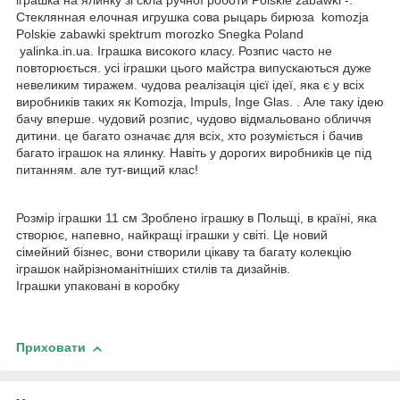
іграшка на ялинку зі скла ручної роботи Polskie zabawki -.
Стеклянная елочная игрушка сова рыцарь бирюза komozja
Polskie zabawki spektrum morozko Snegka Poland
yalinka.in.ua. Іграшка високого класу. Розпис часто не
повторюється. усі іграшки цього майстра випускаються дуже
невеликим тиражем. чудова реалізація цієї ідеї, яка є у всіх
виробників таких як Komozja, Impuls, Inge Glas. . Але таку ідею
бачу вперше. чудовий розпис, чудово відмальовано обличчя
дитини. це багато означає для всіх, хто розуміється і бачив
багато іграшок на ялинку. Навіть у дорогих виробників це під
питанням. але тут-вищий клас!
Розмір іграшки 11 см Зроблено іграшку в Польщі, в країні, яка
створює, напевно, найкращі іграшки у світі. Це новий
сімейний бізнес, вони створили цікаву та багату колекцію
іграшок найрізноманітніших стилів та дизайнів.
Іграшки упаковані в коробку
Приховати