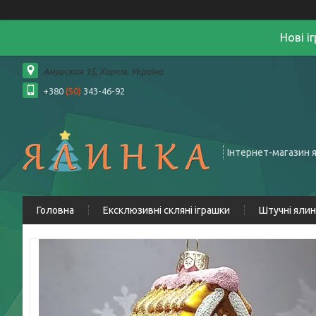
Нові і
Амурская 15, Харків, Україна
+380
(50)
343-46-92
Інтернет-магазин 
Головна
Ексклюзивні скляні іграшки
Штучні яли