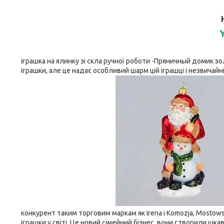
Y
іграшка на ялинку зі скла ручної роботи -Пряничный домик 
іграшки, але це надає особливий шарм цій іграшці і незвичайн
конкурент таким торговим маркам як Irena і Komozja, Mostowsk
іграшки у світі. Це новий сімейний бізнес, вони створили ціка