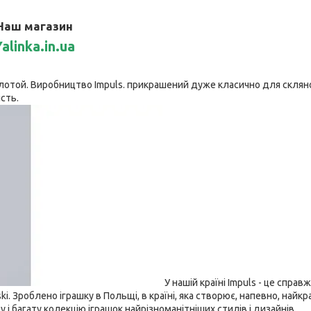
Наш магазин
alinka.in.ua
золотой. Виробництво Impuls. прикрашений дуже класично для склян
ість.
У нашій країні Impuls - це справж
i. Зроблено іграшку в Польщі, в країні, яка створює, напевно, найкр
ву і багату колекцію іграшок найрізноманітніших стилів і дизайнів.