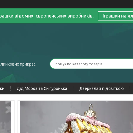
грашки відомих європейських виробників.
Іграшки на я
ялинкових прикрас
нки
Дід Мороз та Снігуронька
Дзеркала з підсвіткою