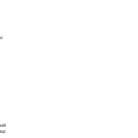
ої
ній
ащі