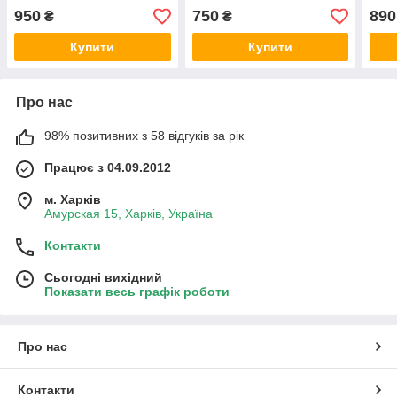
величезний асортимент
величезний асортимент
ігра
950
750
890
₴
₴
іграшок як Irena, Komozja
іграшок як Irena, Komozja
Купити
Купити
Про нас
98% позитивних з 58 відгуків за рік
Працює з 04.09.2012
м. Харків
Амурская 15, Харків, Україна
Контакти
Сьогодні вихідний
Показати весь графік роботи
Про нас
Контакти