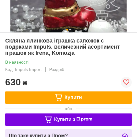
Скляна ялинкова іграшка сапожок с
подрками Impuls. величезний асортимент
іграшок як Irena, Komozja
В наявності
Код: Impuls Import
Роздріб
630
₴
Купити
або
Купити з
Що таке купити з Пром?