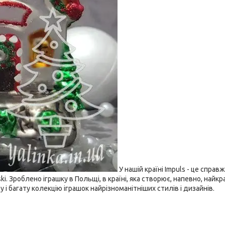
У нашій країні Impuls - це справж
i. Зроблено іграшку в Польщі, в країні, яка створює, напевно, найкр
ву і багату колекцію іграшок найрізноманітніших стилів і дизайнів.