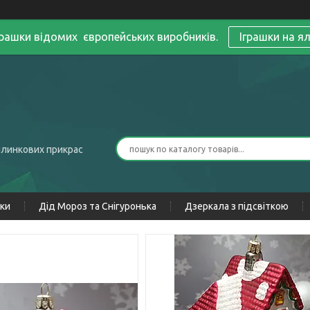
грашки відомих європейських виробників.
Іграшки на я
ялинкових прикрас
нки
Дід Мороз та Снігуронька
Дзеркала з підсвіткою