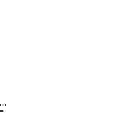
ній
ащі