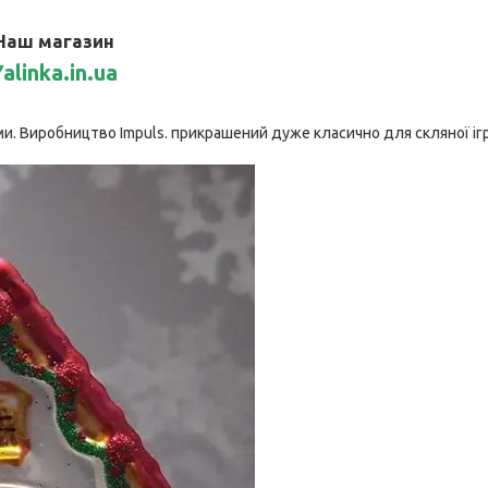
Наш магазин
alinka.in.ua
ами. Виробництво Impuls. прикрашений дуже класично для скляної іг