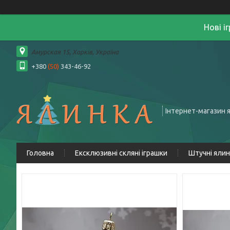
Нові і
Амурская 15, Харків, Україна
+380
(50)
343-46-92
Інтернет-магазин 
Головна
Ексклюзивні скляні іграшки
Штучні яли