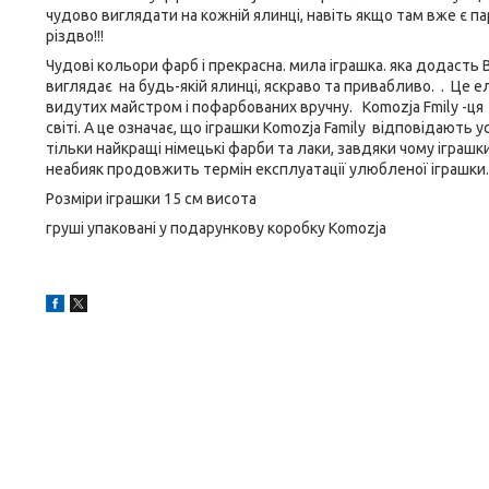
чудово виглядати на кожній ялинці, навіть якщо там вже є пар
різдво!!!
Чудові кольори фарб і прекрасна. мила іграшка. яка додасть 
виглядає на будь-якій ялинці, яскраво та привабливо. . Це елі
видутих майстром і пофарбованих вручну. Komozja Fmily -ця т
світі. А це означає, що іграшки Komozja Family відповідають
тільки найкращі німецькі фарби та лаки, завдяки чому іграш
неабияк продовжить термін експлуатації улюбленої іграшки.
Розміри іграшки 15 см висота
груші упаковані у подарункову коробку Komozja