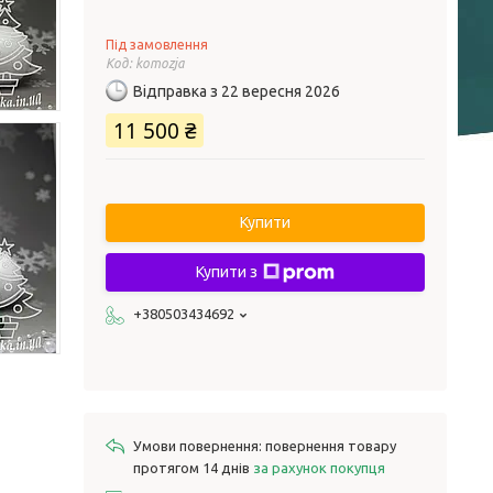
Під замовлення
Код:
komozja
Відправка з 22 вересня 2026
11 500 ₴
Купити
Купити з
+380503434692
повернення товару
протягом 14 днів
за рахунок покупця