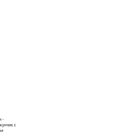
 -
кунчик є
де