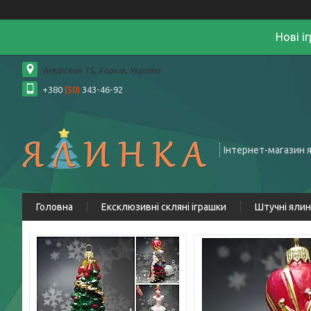
Нові і
Амурская 15, Харків, Україна
+380
(50)
343-46-92
Інтернет-магазин 
Головна
Ексклюзивні скляні іграшки
Штучні яли