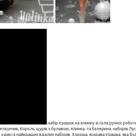
набір іграшок на ялинку зі скла ручної роботи
щелкунчик, Король щурів з булавою, ялинка. та балерина. наборів Лус
е один із найкращих вдалих наборів. Хороша, яскрава іграшка. яка бу