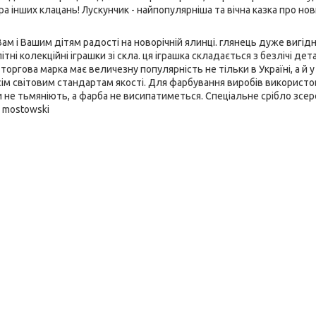
а інших клацань! Лускунчик - найпопулярніша та вічна казка про нов
Вам і Вашим дітям радості на новорічній ялинці. глянець дуже вигід
тні колекційні іграшки зі скла. ця іграшка складається з безлічі де
оргова марка має величезну популярність не тільки в Україні, а й 
 усім світовим стандартам якості. Для фарбування виробів використ
ки не тьмяніють, а фарба не висипатиметься. Спеціальне срібло зсе
 mostowski