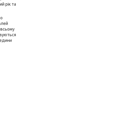
ий рік та
но
талей
у всьому
овуються
редини