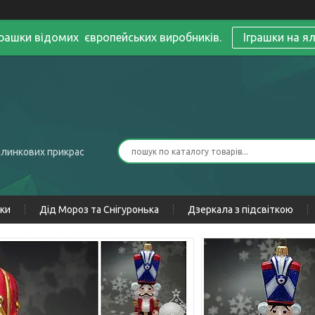
грашки відомих європейських виробників.
Іграшки на я
ялинкових прикрас
нки
Дід Мороз та Снігуронька
Дзеркала з підсвіткою