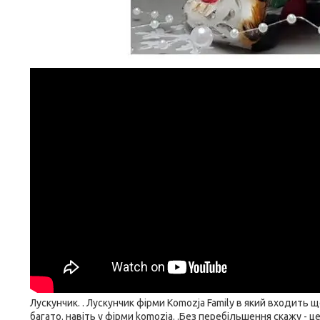
Лускунчик. . Лускунчик фірми Komozja Family в який входить 
багато. навіть у фірми komozja. .Без перебільшення скажу - ц