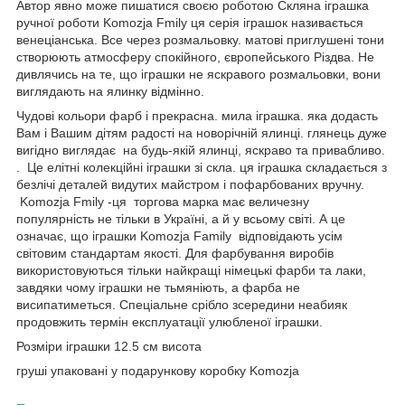
Автор явно може пишатися своєю роботою Скляна іграшка
ручної роботи Komozja Fmily ця серія іграшок називається
венеціанська. Все через розмальовку. матові приглушені тони
створюють атмосферу спокійного, європейського Різдва. Не
дивлячись на те, що іграшки не яскравого розмальовки, вони
виглядають на ялинку відмінно.
Чудові кольори фарб і прекрасна. мила іграшка. яка додасть
Вам і Вашим дітям радості на новорічній ялинці. глянець дуже
вигідно виглядає на будь-якій ялинці, яскраво та привабливо.
. Це елітні колекційні іграшки зі скла. ця іграшка складається з
безлічі деталей видутих майстром і пофарбованих вручну.
Komozja Fmily -ця торгова марка має величезну
популярність не тільки в Україні, а й у всьому світі. А це
означає, що іграшки Komozja Family відповідають усім
світовим стандартам якості. Для фарбування виробів
використовуються тільки найкращі німецькі фарби та лаки,
завдяки чому іграшки не тьмяніють, а фарба не
висипатиметься. Спеціальне срібло зсередини неабияк
продовжить термін експлуатації улюбленої іграшки.
Розміри іграшки 12.5 см висота
груші упаковані у подарункову коробку Komozja