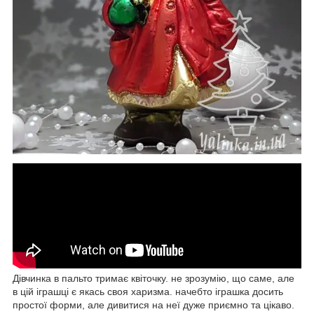
Дівчинка в пальто тримає квіточку. не зрозумію, що саме, але
в цій іграшці є якась своя харизма. начебто іграшка досить
простої форми, але дивитися на неї дуже приємно та цікаво.