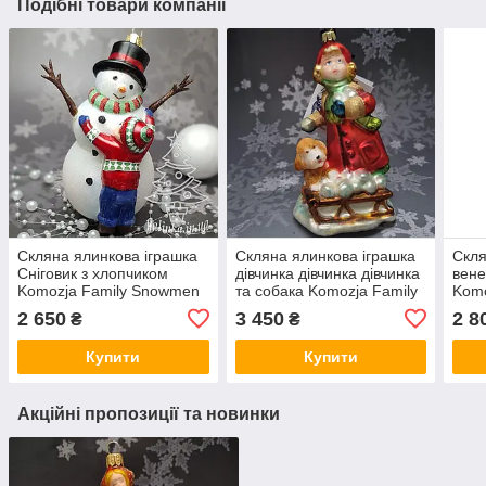
Подібні товари компанії
Скляна ялинкова іграшка
Скляна ялинкова іграшка
Скля
Сніговик з хлопчиком
дівчинка дівчинка дівчинка
вене
Komozja Family Snowmen
та собака Komozja Family
Komo
2 650
3 450
2 8
₴
₴
Купити
Купити
Акційні пропозиції та новинки