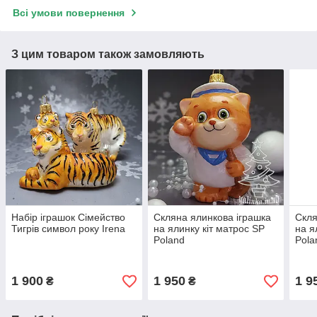
Всі умови повернення
З цим товаром також замовляють
Набір іграшок Сімейство
Скляна ялинкова іграшка
Скля
Тигрів символ року Irena
на ялинку кіт матрос SP
на я
Poland
Pola
1 900
1 950
1 9
₴
₴